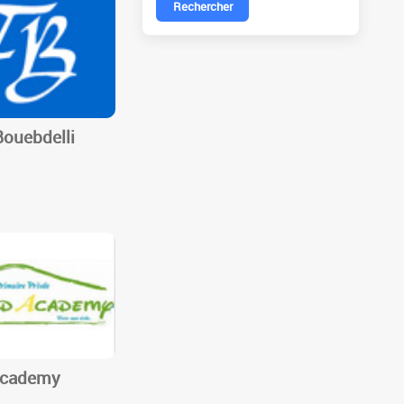
Rechercher
Bouebdelli
S
Academy