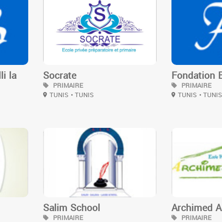
3
3
i la
Socrate
Fondation 
PRIMAIRE
PRIMAIRE
TUNIS
• TUNIS
TUNIS
• TUNI
3
3
Salim School
Archimed 
PRIMAIRE
PRIMAIRE