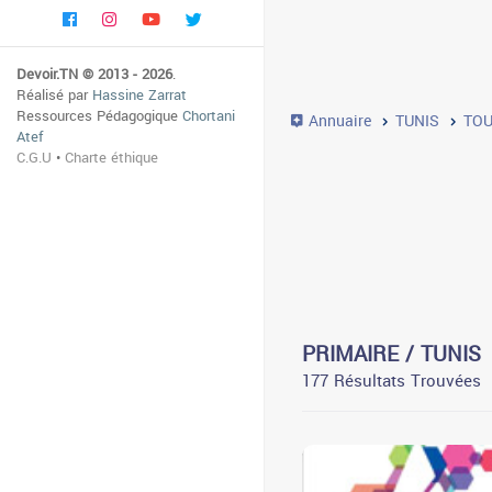
Devoir.TN © 2013 - 2026
.
Réalisé par
Hassine Zarrat
Ressources Pédagogique
Chortani
Annuaire
TUNIS
TO
Atef
C.G.U
•
Charte éthique
PRIMAIRE / TUNIS
177 Résultats Trouvées
3