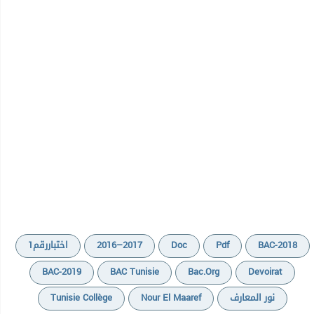
BAC-2018
Pdf
Doc
2016–2017
اختباررقم1
BAC-2019
BAC Tunisie
Bac.org
Devoirat
نور المعارف
Nour El Maaref
Tunisie Collège