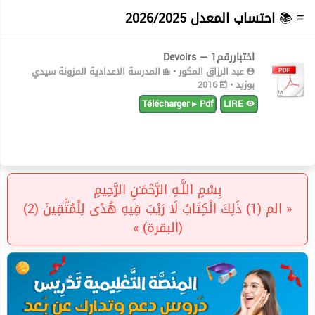
≡ 📚
احتساب المعدل 2026/2025
اختباررقم1 — Devoirs
عبد الرزاق المكور •
المدرسة الاعدادية المزونة سيدي
بوزيد •
2016
Télécharger ▸ Pdf
LIRE
بِسْمِ اللَّـهِ الرَّحْمَـٰنِ الرَّحِيمِ
« الم (1) ذَلِكَ الْكِتَابُ لَا رَيْبَ فِيهِ هُدًى لِلْمُتَّقِينَ (2)
(البقرة) »