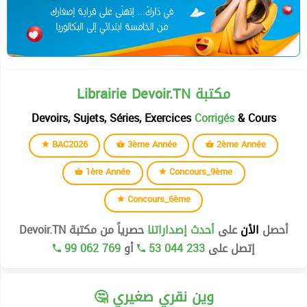
Librairie Devoir.TN مكتبة
Devoirs, Sujets, Séries, Exercices
Corrigés
& Cours
BAC2026
3ème Année
2ème Année
1ère Année
Concours_9ème
Concours_6ème
أحصل
الأن
على
أحدث إصداراتنا
حصرياً من مكتبة Devoir.TN
إتصل على
53 044 233
أو
99 062 769
🤔 وين نقري صغيري