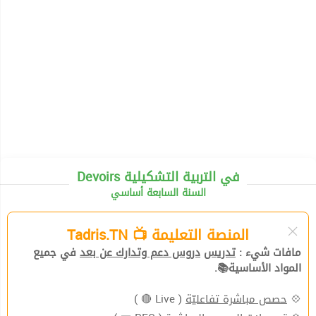
Devoirs في التربية التشكيلية
السنة السابعة أساسي
المنصة التعليمة 📺 Tadris.TN
مافات شيء :
تدريس
دروس دعم وتدارك عن بعد
في جميع
المواد الأساسية📚.
💠
حصص مباشرة تفاعليّة
( Live 🔴 )