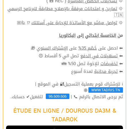
💠
تسجيلات الحصص المباشرة
( REC 📼 )
💠
تمارين و امتحانات مرفقة بالإصلاح مطابقة للبرنامج الرسمي
🇹🇳
💠
تواصل مباشر مع الأساتذة للإجابة على أسئلتك
⁉ 🙋🏼
من
الخامسة ابتدائي
إلى
البكالوريا
⬅ احصل على
خَصْم 35%
على
الإشتراك السنوي
🎁
⬅
تسهيلات في الدفع
تصل الي 5 أقساط 😍
⬅
تخفيضات
للإخوة تصل 50% 👪
⬅
تجربة مجانية
لمدة أسبوع
ℹ للإشتراك قوم بعملية التسجيل🔐 في الموقع |
WWW.TADRIS.TN
🌐
96.609.606
ثم يرجى الاتصال بالرقم 📞 |
لتفعيل✔ حسابك.
ÉTUDE EN LIGNE / DOUROUS DA3M &
TADAROK