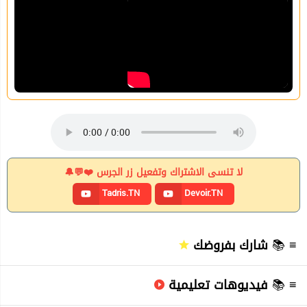
لا تنسى الاشتراك وتفعيل زر الجرس ❤️💬🔔
Tadris.TN
Devoir.TN
≡ 📚
شارك بفروضك
≡ 📚
فيديوهات تعليمية