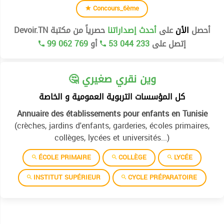
Concours_6ème
أحصل
الأن
على
أحدث إصداراتنا
حصرياً من مكتبة Devoir.TN
99 062 769
أو
53 044 233
إتصل على
🤔 وين نقري صغيري
كل المؤسسات التربوية العمومية و الخاصة
Annuaire des établissements pour enfants en Tunisie
(crèches, jardins d'enfants, garderies, écoles primaires,
collèges, lycées et universités...)
ÉCOLE PRIMAIRE
COLLÈGE
LYCÉE
INSTITUT SUPÉRIEUR
CYCLE PRÉPARATOIRE