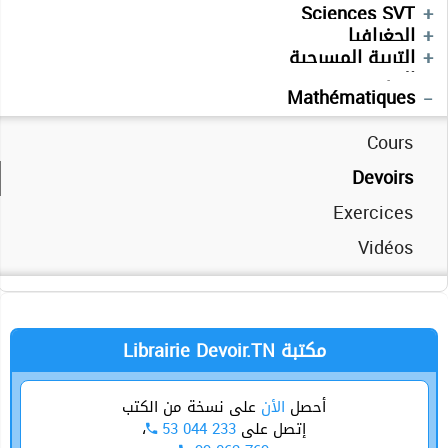
Devoirs
Devoirs
Sciences SVT
Français
Cours
Devoirs
Devoirs
الجغرافيا
Séries
Devoirs
Devoirs
التربية المسرحية
Séries
Technologie
العربية
Anglais
Mathématiques
Cours
Devoirs
Exercices
Vidéos
Librairie Devoir.TN مكتبة
أحصل
الأن
على نسخة من الكتب
،
53 044 233
إتصل على