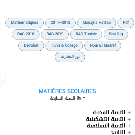
Mathématiques
2011–2012
Mouajria Hattab
Pdf
BAC-2018
BAC-2019
BAC Tunisie
Bac.org
Devoirat
Tunisie Collège
Nour El Maaref
نور المعارف
Cours
Cours
Devoirs
MATIÈRES SCOLAIRES
Devoirs
≡ 📚 السنة السابعة
Exercices
Séries
Cours
Devoirs
Vidéos
التربية المدنية
Devoirs
Devoirs
Vidéos
التربية التشكيلية
Devoirs
التربية الإسلامية
Informatique
Cours
Exercices
Devoirs
Physique
التاريخ