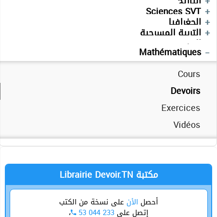
Physique
التاريخ
Devoirs
Devoirs
Sciences SVT
Français
Cours
Devoirs
Devoirs
الجغرافيا
Séries
Devoirs
Devoirs
التربية المسرحية
Séries
Technologie
العربية
Anglais
Mathématiques
Cours
Devoirs
Exercices
Vidéos
Librairie Devoir.TN مكتبة
أحصل
الأن
على نسخة من الكتب
،
53 044 233
إتصل على