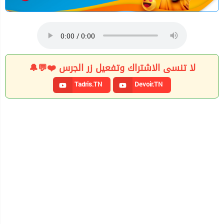
لا تنسى الاشتراك وتفعيل زر الجرس ❤️💬🔔
Tadris.TN
Devoir.TN