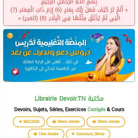
بِسْمِ اللَّـهِ الرَّحْمَـٰنِ الرَّحِيمِ
« أَلَمْ تَرَ كَيْفَ فَعَلَ رَبُّكَ بِعَادٍ (6) إِرَمَ ذَاتِ الْعِمَادِ (7)
الَّتِي لَمْ يُخْلَقْ مِثْلُهَا فِي الْبِلَادِ (8) (الفجر) »
Librairie Devoir.TN مكتبة
Devoirs, Sujets, Séries, Exercices
Corrigés
& Cours
BAC2026
3ème Année
2ème Année
1ère Année
Concours_9ème