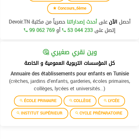
Concours_6ème
أحصل
الأن
على
أحدث إصداراتنا
حصرياً من مكتبة Devoir.TN
99 062 769
أو
53 044 233
إتصل على
🤔 وين نقري صغيري
كل المؤسسات التربوية العمومية و الخاصة
Annuaire des établissements pour enfants en Tunisie
(crèches, jardins d'enfants, garderies, écoles primaires,
collèges, lycées et universités...)
ÉCOLE PRIMAIRE
COLLÈGE
LYCÉE
INSTITUT SUPÉRIEUR
CYCLE PRÉPARATOIRE