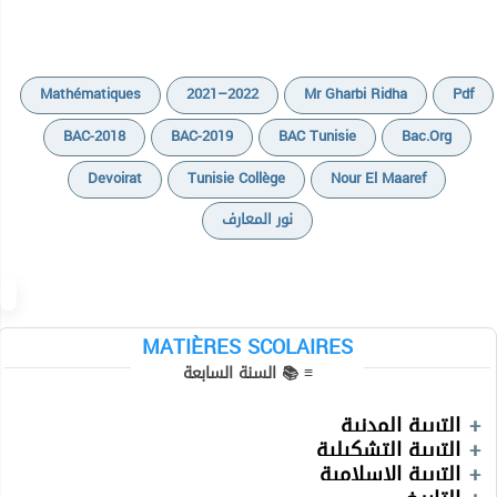
Mathématiques
2021–2022
Mr Gharbi Ridha
Pdf
BAC-2018
BAC-2019
BAC Tunisie
Bac.org
Devoirat
Tunisie Collège
Nour El Maaref
نور المعارف
Cours
Cours
Devoirs
MATIÈRES SCOLAIRES
Devoirs
≡ 📚 السنة السابعة
Exercices
Séries
Cours
Devoirs
Vidéos
التربية المدنية
Devoirs
Devoirs
Vidéos
التربية التشكيلية
Devoirs
التربية الإسلامية
Informatique
Cours
Exercices
Devoirs