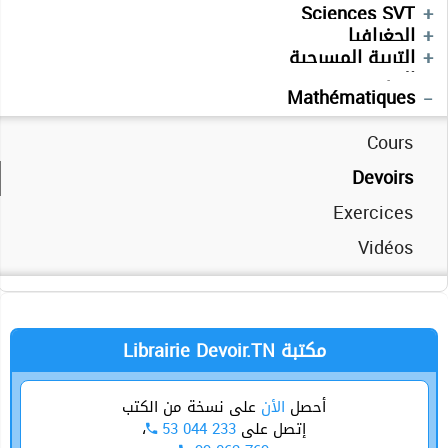
Devoirs
Devoirs
Sciences SVT
Français
Cours
Devoirs
Devoirs
الجغرافيا
Séries
Devoirs
Devoirs
التربية المسرحية
Séries
Technologie
العربية
Anglais
Mathématiques
Cours
Devoirs
Exercices
Vidéos
Librairie Devoir.TN مكتبة
أحصل
الأن
على نسخة من الكتب
،
53 044 233
إتصل على