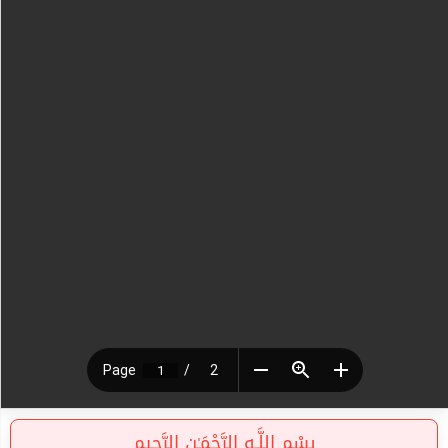
بِسْمِ اللَّـهِ الرَّحْمَـٰنِ الرَّحِيمِ