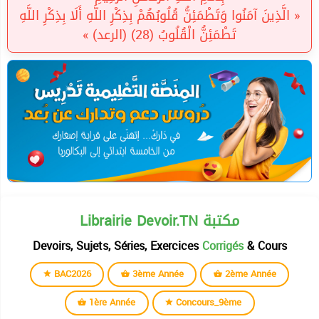
« الَّذِينَ آمَنُوا وَتَطْمَئِنُّ قُلُوبُهُمْ بِذِكْرِ اللَّهِ أَلَا بِذِكْرِ اللَّهِ
تَطْمَئِنُّ الْقُلُوبُ (28) (الرعد) »
Librairie Devoir.TN مكتبة
Devoirs, Sujets, Séries, Exercices
Corrigés
& Cours
BAC2026
3ème Année
2ème Année
1ère Année
Concours_9ème