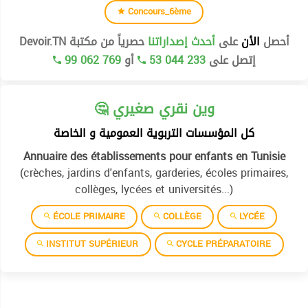
Concours_6ème
أحصل
الأن
على
أحدث إصداراتنا
حصرياً من مكتبة Devoir.TN
99 062 769
أو
53 044 233
إتصل على
🤔 وين نقري صغيري
كل المؤسسات التربوية العمومية و الخاصة
Annuaire des établissements pour enfants en Tunisie
(crèches, jardins d'enfants, garderies, écoles primaires,
collèges, lycées et universités...)
ÉCOLE PRIMAIRE
COLLÈGE
LYCÉE
INSTITUT SUPÉRIEUR
CYCLE PRÉPARATOIRE