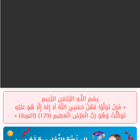
بِسْمِ اللَّـهِ الرَّحْمَـٰنِ الرَّحِيمِ
« فَإِنْ تَوَلَّوْا فَقُلْ حَسْبِيَ اللَّهُ لَا إِلَهَ إِلَّا هُوَ عَلَيْهِ
تَوَكَّلْتُ وَهُوَ رَبُّ الْعَرْشِ الْعَظِيمِ (129) (التوبة) »