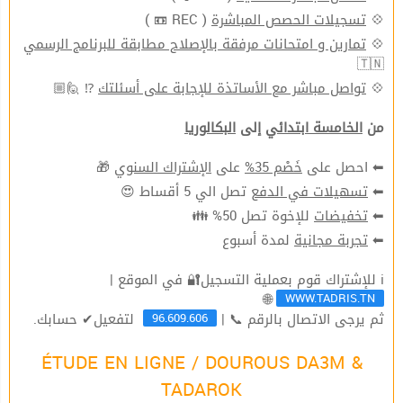
( REC 📼 )
تسجيلات الحصص المباشرة
💠
تمارين و امتحانات مرفقة بالإصلاح مطابقة للبرنامج الرسمي
💠
🇹🇳
⁉ 🙋🏼
تواصل مباشر مع الأساتذة للإجابة على أسئلتك
💠
من
الخامسة ابتدائي
إلى
البكالوريا
🎁
الإشتراك السنوي
على
خَصْم 35%
⬅ احصل على
تصل الي 5 أقساط 😍
تسهيلات في الدفع
⬅
للإخوة تصل 50% 👪
تخفيضات
⬅
لمدة أسبوع
تجربة مجانية
⬅
ℹ للإشتراك قوم بعملية التسجيل🔐 في الموقع |
WWW.TADRIS.TN
🌐
96.609.606
ثم يرجى الاتصال بالرقم 📞 |
لتفعيل✔ حسابك.
ÉTUDE EN LIGNE / DOUROUS DA3M &
TADAROK