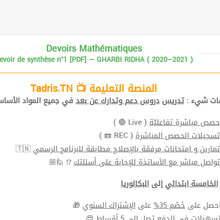
Devoirs Mathématiques
evoir de synthèse n°1 [PDF] — GHARBI RIDHA ( 2020–2021 )
المنصة التعليمة 📺 Tadris.TN
افات شيء
تدريس
دروس دعم وتدارك عن بعد
في جميع المواد الأ📚.
( Live 🔴 )
حصص مباشرة تفاعليّة
( REC 📼 )
تسجيلات الحصص المباشرة
🇹🇳
تمارين و امتحانات مرفقة بالإصلاح مطابقة للبرنامج الرسمي
⁉ 🙋🏼
تواصل مباشر مع الأساتذة للإجابة على أسئلتك
الخامسة ابتدائي
إلى
البكالوريا
🎁
الإشتراك السنوي
على
خَصْم 35%
⬅ ل على
سهيلات في الدفع
تصل الي 5 أقساط 😍