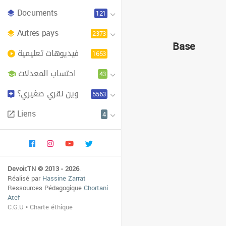
Documents
121
Autres pays
2373
Base
فيديوهات تعليمية
1653
احتساب المعدلات
43
وين نقري صغيري؟
5563
Liens
4
Devoir.TN © 2013 - 2026
.
Réalisé par
Hassine Zarrat
Ressources Pédagogique
Chortani
Atef
C.G.U
•
Charte éthique