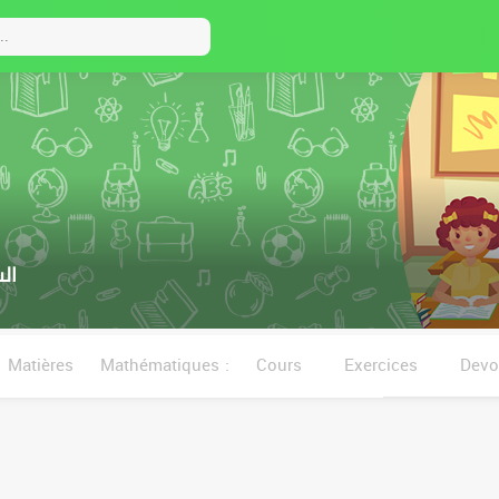
ال
Matières
Mathématiques :
Cours
Exercices
Devo