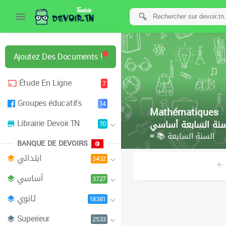
Ajoutez Des Documents !
Étude En Ligne
7
Groupes éducatifs
14
Mathématiques
Librairie Devoir.TN
سنة السابعة أساسي
70
≡ 📚 السنة السابعة
BANQUE DE DEVOIRS
ابتدائي
3432
أساسي
3727
ثانوي
18381
Superieur
2533