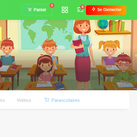
0
5
Panier
Se Connecter
irs
Vidéos
Parascolaires