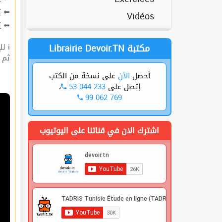
ت
⬅
Vidéos
ة
⬅
Librairie Devoir.TN مكتبة
ℹ للإشتراك قوم بعملية التسجيل🔐 في الموقع |
 |
على نسخة من الكتب
الأن
أحصل
،
53 044 233
إتصل على
99 062 769
اشترك الان في قناتنا على اليوتيوب