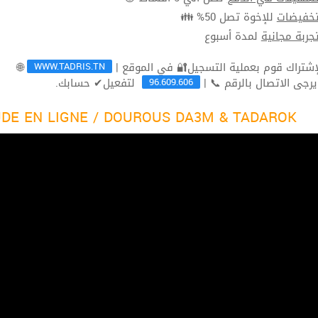
للإخوة تصل 50% 👪
تخفيضا
لمدة أسبوع
تجربة مجاني
WWW.TADRIS.TN
🌐
96.609.606
لتفعيل✔ حسابك.
ثم يرجى الاتصال بالرقم 
DE EN LIGNE / DOUROUS DA3M & TADAROK