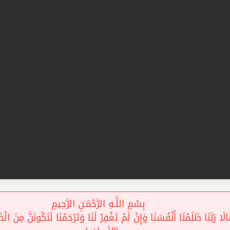
بِسْمِ اللَّـهِ الرَّحْمَـٰنِ الرَّحِيمِ