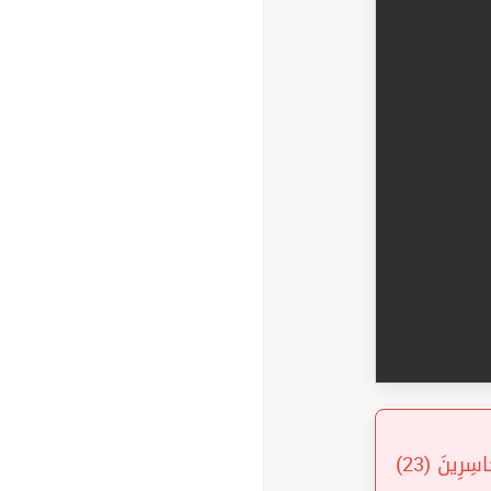
« قَالَا رَبَّنَا ظَلَمْنَا أَنْفُسَنَا وَإِنْ لَمْ تَغْفِرْ لَنَا وَتَرْحَمْنَا لَنَكُونَنَّ مِنَ الْخَاسِرِينَ (23)