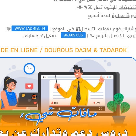
للإخوة تصل 50% 👪
تخفيضا
لمدة أسبوع
تجربة مجاني
WWW.TADRIS.TN
🌐
96.609.606
لتفعيل✔ حسابك.
ثم يرجى الاتصال بالرقم 
DE EN LIGNE / DOUROUS DA3M & TADAROK