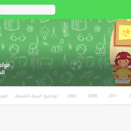
مواض
ال
2011
2008
2002
مواضيع السنة التاسعة :
الموا
2006
2004
2017
2010
2009
2003
20