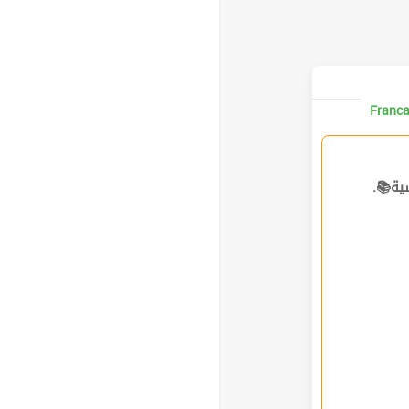
ية📚.