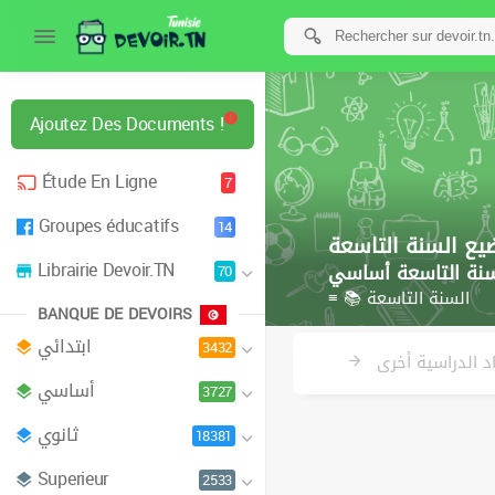
Ajoutez Des Documents !
Étude En Ligne
7
Groupes éducatifs
14
يع السنة التاسعة
Librairie Devoir.TN
سنة التاسعة أساسي
70
≡ 📚 السنة التاسعة
BANQUE DE DEVOIRS
ابتدائي
3432
د الدراسية أخرى
أساسي
3727
ثانوي
18381
Superieur
2533