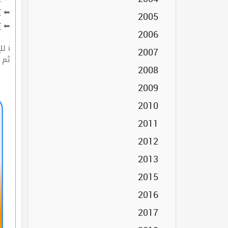
ت
⬅
2005
ة
⬅
2006
ℹ للإشتراك قوم بعملية التسجيل🔐 في الموقع |
2007
 |
2008
2009
2010
2011
2012
2013
2015
2016
Cours
2017
Devoirs