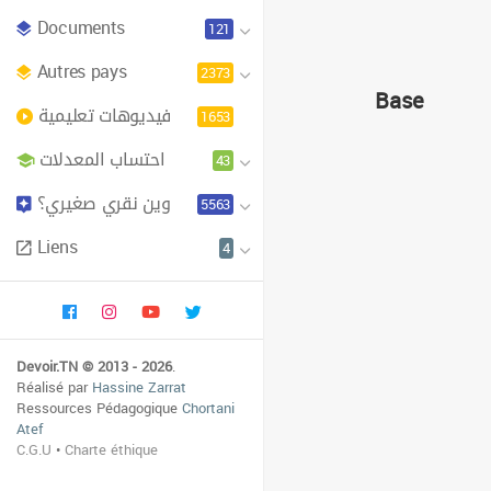
Documents
121
Autres pays
2373
Base
فيديوهات تعليمية
1653
احتساب المعدلات
43
وين نقري صغيري؟
5563
Liens
4
Devoir.TN © 2013 - 2026
.
Réalisé par
Hassine Zarrat
Ressources Pédagogique
Chortani
Atef
C.G.U
•
Charte éthique