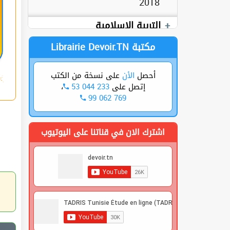
2018
Livre
Devoirs
العربية
التربية الإسلامية
Librairie Devoir.TN مكتبة
أحصل
الأن
على نسخة من الكتب
إتصل على
53 044 233
،
99 062 769
اشترك الان في قناتنا على اليوتيوب