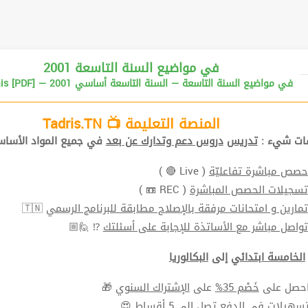
2001 في مواضيع السنة التاسعة
Francais [PDF] — 2001 في مواضيع السنة التاسعة — السنة التاسعة أساسي
المنصة التعليمة 📺 Tadris.TN
ات شيء :
تدريس
دروس دعم وتدارك عن بعد
في جميع المواد الأساس
حصص مباشرة تفاعليّة
( Live 🔴 )
تسجيلات الحصص المباشرة
( REC 📼 )
تمارين و امتحانات مرفقة بالإصلاح مطابقة للبرنامج الرسمي
🇹🇳
تواصل مباشر مع الأساتذة للإجابة على أسئلتك
⁉ 🙋🏼
الخامسة ابتدائي
إلى
البكالوريا
حصل على
خَصْم 35%
على
الإشتراك السنوي
🎁
سهيلات في الدفع
تصل الي 5 أقساط 😍