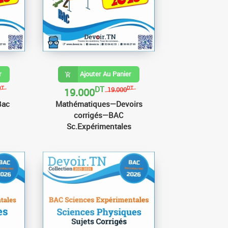
r
Ajouter Au Panier
DT
19.000
DT
DT
19.000
Bac
Mathématiques—Devoirs
corrigés—BAC
Sc.Expérimentales