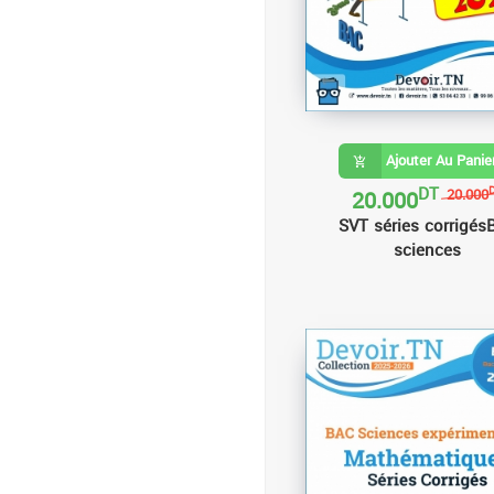
Ajouter Au Panie
DT
20.000
20.000
SVT séries corrigés
sciences