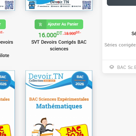
r
Ajouter Au Panier
DT
16.000
S
DT
DT
18.900
evoirs
SVT Devoirs Corrigés BAC
Séries corrig
sciences
ilote
BAC Sc.E