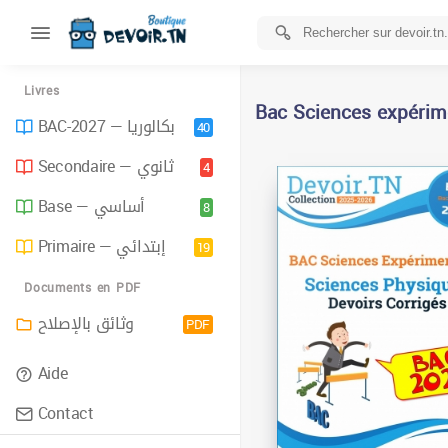
Livres
Bac Sciences expérim
BAC-2027 — بكالوريا
40
Secondaire — ثانوي
4
Base — أساسي
8
Primaire — إبتدائي
19
Documents en PDF
وثائق بالإصلاح
PDF
Aide
Contact