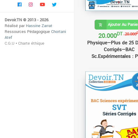
Devoir.TN © 2013 - 2026
.
Ajouter Au Panie
Réalisé par
Hassine Zarrat
Ressources Pédagogique
Chortani
DT
20.000
20.000
Atef
Physique—Plus de 25 D
C.G.U
•
Charte éthique
Corrigés—BAC
Sc.Expérimentales : P