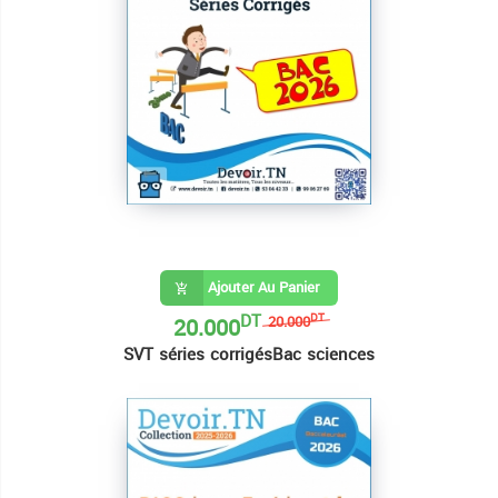
Ajouter Au Panier
DT
20.000
DT
20.000
SVT séries corrigésBac sciences