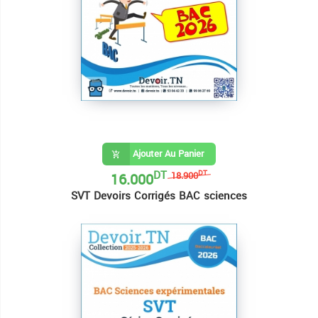
Ajouter Au Panier
DT
16.000
DT
18.900
SVT Devoirs Corrigés BAC sciences