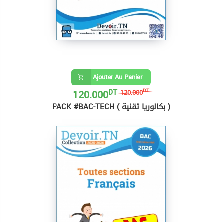
Ajouter Au Panier
DT
120.000
DT
120.000
PACK #BAC-TECH ( بكالوريا تقنية )