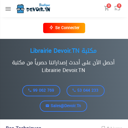
0
5
Se Connecter
Librairie Devoir.TN مكتبة
أحصل الأن على أحدث إصداراتنا حصرياً من مكتبة
Librairie Devoir.TN
99 062 769
53 044 233
Sales@devoir.tn