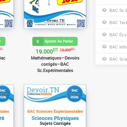
BAC Sc.E
BAC Tec
BAC Écon
r
Ajouter Au Panier
BAC Info
DT
19.000
DT
DT
19.000
Bac
Mathématiques—Devoirs
BAC Scie
corrigés—BAC
Sc.Expérimentales