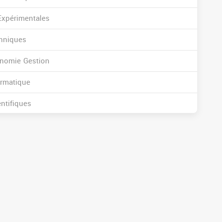
xpérimentales
hniques
omie Gestion
rmatique
ntifiques