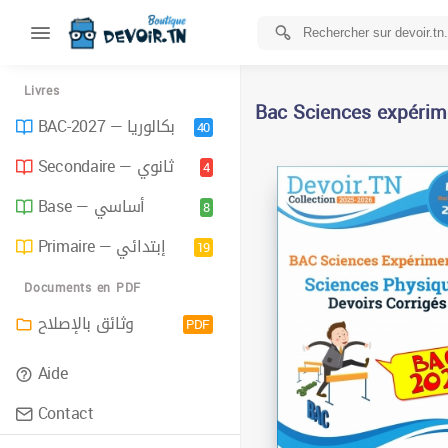
Livres
Bac Sciences expérim
BAC-2027 — بكالوريا
40
Secondaire — ثانوي
4
Base — أساسي
8
Primaire — إبتدائي
19
Documents en PDF
وثائق بالإصلاح
PDF
Aide
Contact