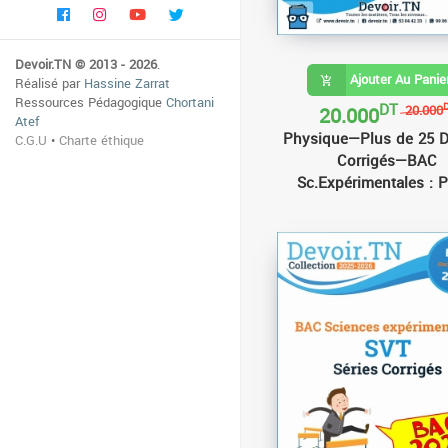
Devoir.TN © 2013 - 2026
.
Ajouter Au Panie
Réalisé par
Hassine Zarrat
Ressources Pédagogique
Chortani
DT
20.000
20.000
Atef
Physique—Plus de 25 D
C.G.U
•
Charte éthique
Corrigés—BAC
Sc.Expérimentales : P