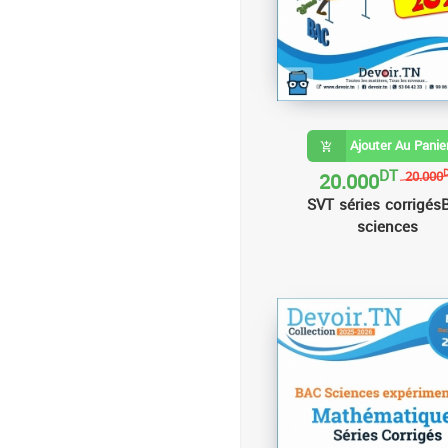
Ajouter Au Panie
DT
20.000
20.000
SVT séries corrigés
sciences