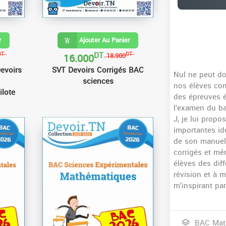
r
Ajouter Au Panier
DT
16.000
DT
DT
18.900
evoirs
SVT Devoirs Corrigés BAC
Nul ne peut dou
sciences
nos élèves com
ilote
des épreuves é
l’examen du bac
J, je lui propo
importantes id
de son manuel 
corrigés et mê
élèves des dif
révision et à m
m’inspirant par
BAC Mat