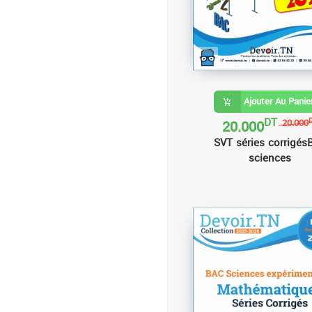
Ajouter Au Panie
DT
20.000
20.000
SVT séries corrigés
sciences