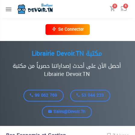
0
5
Se Connecter
Librairie Devoir.TN مكتبة
أحصل الأن على أحدث إصداراتنا حصرياً من مكتبة
Librairie Devoir.TN
99 062 769
53 044 233
Sales@devoir.tn