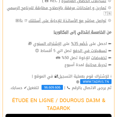
💠
تسجيلات الحصص المباشرة
( REC 📼 )
💠
تمارين و امتحانات مرفقة بالإصلاح مطابقة للبرنامج الرسمي
🇹🇳
💠
تواصل مباشر مع الأساتذة للإجابة على أسئلتك
⁉ 🙋🏼
من
الخامسة ابتدائي
إلى
البكالوريا
⬅ احصل على
خَصْم 35%
على
الإشتراك السنوي
🎁
⬅
تسهيلات في الدفع
تصل الي 5 أقساط 😍
⬅
تخفيضات
للإخوة تصل 50% 👪
⬅
تجربة مجانية
لمدة أسبوع
ℹ للإشتراك قوم بعملية التسجيل🔐 في الموقع |
WWW.TADRIS.TN
🌐
96.609.606
ثم يرجى الاتصال بالرقم 📞 |
لتفعيل✔ حسابك.
ÉTUDE EN LIGNE / DOUROUS DA3M &
TADAROK