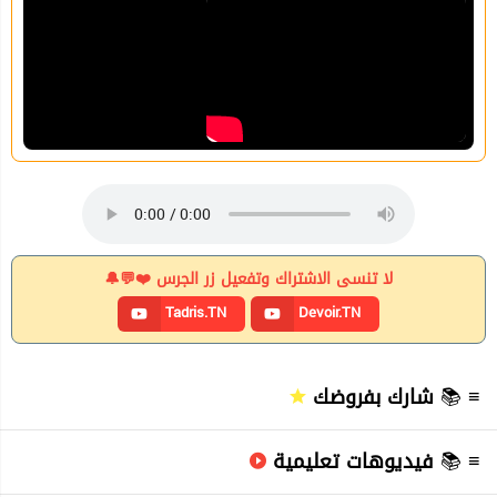
لا تنسى الاشتراك وتفعيل زر الجرس ❤️💬🔔
Tadris.TN
Devoir.TN
≡ 📚
شارك بفروضك
≡ 📚
فيديوهات تعليمية