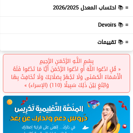
≡ 📚
احتساب المعدل 2026/2025
Devoirs
≡ 📚
≡ 📚
تقييمات
بِسْمِ اللَّـهِ الرَّحْمَـٰنِ الرَّحِيمِ
« قُلِ ادْعُوا اللَّهَ أَوِ ادْعُوا الرَّحْمَنَ أَيًّا مَا تَدْعُوا فَلَهُ
الْأَسْمَاءُ الْحُسْنَى وَلَا تَجْهَرْ بِصَلَاتِكَ وَلَا تُخَافِتْ بِهَا
وَابْتَغِ بَيْنَ ذَلِكَ سَبِيلًا (110) (الإسراء) »