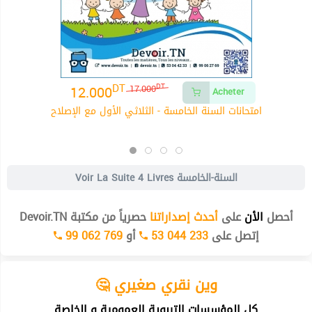
DT
12.000
DT
17.000
Acheter
امتحانات السنة الخامسة - الثلاثي الأول مع الإصلاح
4 Livres السنة-الخامسة
Voir La Suite
أحصل
الأن
على
أحدث إصداراتنا
حصرياً من مكتبة Devoir.TN
إتصل على
53 044 233
أو
99 062 769
🤔 وين نقري صغيري
كل المؤسسات التربوية العمومية و الخاصة