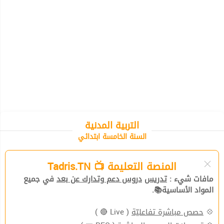
التربية المدنية
السنة الخامسة ابتدائي
المنصة التعليمة 📺 Tadris.TN
مافات شيء :
تدريس
دروس دعم وتدارك عن بعد
في جميع
المواد الأساسية📚.
💠
حصص مباشرة تفاعليّة
( Live 🔴 )