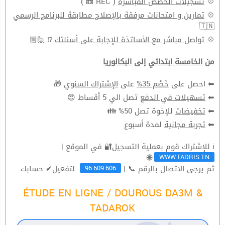
💠
تسجيلات الحصص المباشرة
( REC 📼 )
💠
تمارين و امتحانات مرفقة بالإصلاح مطابقة للبرنامج الرسمي
🇹🇳
💠
تواصل مباشر مع الأساتذة للإجابة على أسئلتك
⁉ 🙋🏼
من
الخامسة ابتدائي
إلى
البكالوريا
⬅ احصل على
خَصْم 35%
على
الإشتراك السنوي
🎁
⬅
تسهيلات في الدفع
تصل الي 5 أقساط 😍
⬅
تخفيضات
للإخوة تصل 50% 👪
⬅
تجربة مجانية
لمدة أسبوع
ℹ للإشتراك قوم بعملية التسجيل🔐 في الموقع |
WWW.TADRIS.TN
🌐
96.609.606
ثم يرجى الاتصال بالرقم 📞 |
لتفعيل✔ حسابك.
ÉTUDE EN LIGNE / DOUROUS DA3M &
TADAROK