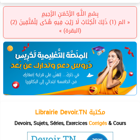
بِسْمِ اللَّـهِ الرَّحْمَـٰنِ الرَّحِيمِ
« الم (1) ذَلِكَ الْكِتَابُ لَا رَيْبَ فِيهِ هُدًى لِلْمُتَّقِينَ (2)
(البقرة) »
Librairie Devoir.TN مكتبة
Devoirs, Sujets, Séries, Exercices
Corrigés
& Cours