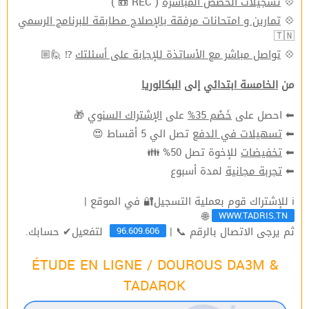
💠
تسجيلات الحصص المباشرة
( REC 📼 )
💠
تمارين و امتحانات مرفقة بالإصلاح مطابقة للبرنامج الرسمي
🇹🇳
💠
تواصل مباشر مع الأساتذة للإجابة على أسئلتك
⁉ 🙋🏼
من
الخامسة ابتدائي
إلى
البكالوريا
⬅ احصل على
خَصْم 35%
على
الإشتراك السنوي
🎁
⬅
تسهيلات في الدفع
تصل الي 5 أقساط 😍
⬅
تخفيضات
للإخوة تصل 50% 👪
⬅
تجربة مجانية
لمدة أسبوع
ℹ للإشتراك قوم بعملية التسجيل🔐 في الموقع |
WWW.TADRIS.TN
🌐
96.609.606
ثم يرجى الاتصال بالرقم 📞 |
لتفعيل✔ حسابك.
ÉTUDE EN LIGNE / DOUROUS DA3M &
TADAROK