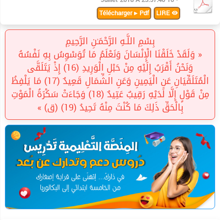
Télécharger ▸ Pdf
LIRE
بِسْمِ اللَّـهِ الرَّحْمَـٰنِ الرَّحِيمِ
« وَلَقَدْ خَلَقْنَا الْإِنْسَانَ وَنَعْلَمُ مَا تُوَسْوِسُ بِهِ نَفْسُهُ
وَنَحْنُ أَقْرَبُ إِلَيْهِ مِنْ حَبْلِ الْوَرِيدِ (16) إِذْ يَتَلَقَّى
الْمُتَلَقِّيَانِ عَنِ الْيَمِينِ وَعَنِ الشِّمَالِ قَعِيدٌ (17) مَا يَلْفِظُ
مِنْ قَوْلٍ إِلَّا لَدَيْهِ رَقِيبٌ عَتِيدٌ (18) وَجَاءَتْ سَكْرَةُ الْمَوْتِ
بِالْحَقِّ ذَلِكَ مَا كُنْتَ مِنْهُ تَحِيدُ (19) (ق) »