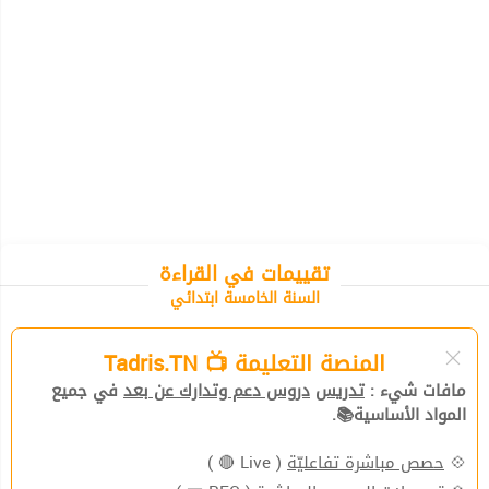
تقييمات في القراءة
السنة الخامسة ابتدائي
المنصة التعليمة 📺 Tadris.TN
مافات شيء :
تدريس
دروس دعم وتدارك عن بعد
في جميع
المواد الأساسية📚.
💠
حصص مباشرة تفاعليّة
( Live 🔴 )