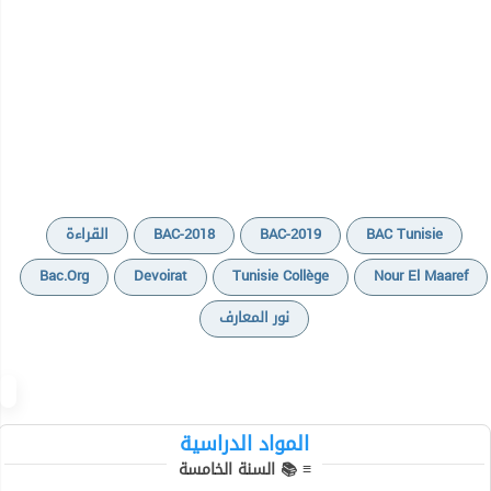
BAC Tunisie
BAC-2019
BAC-2018
القراءة
Bac.org
Devoirat
Tunisie Collège
Nour El Maaref
نور المعارف
كتب موازية
المواد الدراسية
تقييمات
≡ 📚 السنة الخامسة
وثائق متنوعة 1