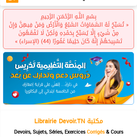
بِسْمِ اللَّـهِ الرَّحْمَـٰنِ الرَّحِيمِ
« تُسَبِّحُ لَهُ السَّمَاوَاتُ السَّبْعُ وَالْأَرْضُ وَمَنْ فِيهِنَّ وَإِنْ
مِنْ شَيْءٍ إِلَّا يُسَبِّحُ بِحَمْدِهِ وَلَكِنْ لَا تَفْقَهُونَ
تَسْبِيحَهُمْ إِنَّهُ كَانَ حَلِيمًا غَفُورًا (44) (الإسراء) »
Librairie Devoir.TN مكتبة
Devoirs, Sujets, Séries, Exercices
Corrigés
& Cours