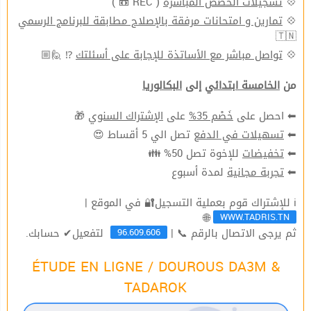
💠
تسجيلات الحصص المباشرة
( REC 📼 )
💠
تمارين و امتحانات مرفقة بالإصلاح مطابقة للبرنامج الرسمي
🇹🇳
💠
تواصل مباشر مع الأساتذة للإجابة على أسئلتك
⁉ 🙋🏼
من
الخامسة ابتدائي
إلى
البكالوريا
⬅ احصل على
خَصْم 35%
على
الإشتراك السنوي
🎁
⬅
تسهيلات في الدفع
تصل الي 5 أقساط 😍
⬅
تخفيضات
للإخوة تصل 50% 👪
⬅
تجربة مجانية
لمدة أسبوع
ℹ للإشتراك قوم بعملية التسجيل🔐 في الموقع |
WWW.TADRIS.TN
🌐
96.609.606
ثم يرجى الاتصال بالرقم 📞 |
لتفعيل✔ حسابك.
ÉTUDE EN LIGNE / DOUROUS DA3M &
TADAROK