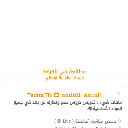
مطالعة في القراءة
السنة الخامسة ابتدائي
المنصة التعليمة 📺 Tadris.TN
مافات شيء :
تدريس
دروس دعم وتدارك عن بعد
في جميع
المواد الأساسية📚.
💠
حصص مباشرة تفاعليّة
( Live 🔴 )