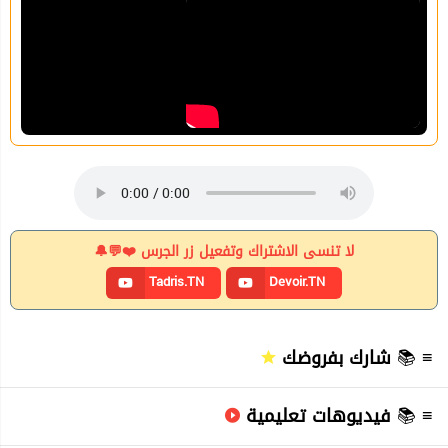
لا تنسى الاشتراك وتفعيل زر الجرس ❤️💬🔔
Tadris.TN
Devoir.TN
≡ 📚
شارك بفروضك
≡ 📚
فيديوهات تعليمية