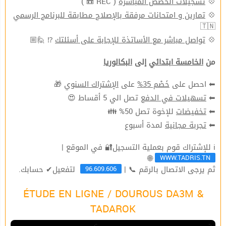
💠
تسجيلات الحصص المباشرة
( REC 📼 )
💠
تمارين و امتحانات مرفقة بالإصلاح مطابقة للبرنامج الرسمي
🇹🇳
💠
تواصل مباشر مع الأساتذة للإجابة على أسئلتك
⁉ 🙋🏼
من
الخامسة ابتدائي
إلى
البكالوريا
⬅ احصل على
خَصْم 35%
على
الإشتراك السنوي
🎁
⬅
تسهيلات في الدفع
تصل الي 5 أقساط 😍
⬅
تخفيضات
للإخوة تصل 50% 👪
⬅
تجربة مجانية
لمدة أسبوع
ℹ للإشتراك قوم بعملية التسجيل🔐 في الموقع |
WWW.TADRIS.TN
🌐
96.609.606
ثم يرجى الاتصال بالرقم 📞 |
لتفعيل✔ حسابك.
ÉTUDE EN LIGNE / DOUROUS DA3M &
TADAROK