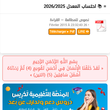
≡ 📚
احتساب المعدل 2026/2025
نصوص للمطالعة — القراءة
• 26 Février 2015 À 23:32:43
Télécharger ▸ Pdf
LIRE
بِسْمِ اللَّـهِ الرَّحْمَـٰنِ الرَّحِيمِ
« لَقَدْ خَلَقْنَا الْإِنْسَانَ فِي أَحْسَنِ تَقْوِيمٍ (4) ثُمَّ رَدَدْنَاهُ
أَسْفَلَ سَافِلِينَ (5) (التين) »