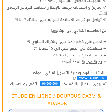
💠
تسجيلات الحصص المباشرة
( REC 📼 )
💠
تمارين و امتحانات مرفقة بالإصلاح مطابقة للبرنامج الرسمي
🇹🇳
💠
تواصل مباشر مع الأساتذة للإجابة على أسئلتك
⁉ 🙋🏼
من
الخامسة ابتدائي
إلى
البكالوريا
⬅ احصل على
خَصْم 35%
على
الإشتراك السنوي
🎁
⬅
تسهيلات في الدفع
تصل الي 5 أقساط 😍
⬅
تخفيضات
للإخوة تصل 50% 👪
⬅
تجربة مجانية
لمدة أسبوع
ℹ للإشتراك قوم بعملية التسجيل🔐 في الموقع |
WWW.TADRIS.TN
🌐
96.609.606
ثم يرجى الاتصال بالرقم 📞 |
لتفعيل✔ حسابك.
ÉTUDE EN LIGNE / DOUROUS DA3M &
TADAROK