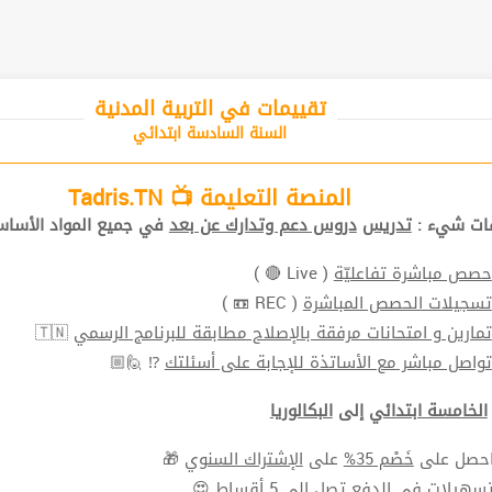
تقييمات في التربية المدنية
السنة السادسة ابتدائي
المنصة التعليمة 📺 Tadris.TN
ات شيء :
تدريس
دروس دعم وتدارك عن بعد
في جميع المواد الأساس
حصص مباشرة تفاعليّة
( Live 🔴 )
تسجيلات الحصص المباشرة
( REC 📼 )
تمارين و امتحانات مرفقة بالإصلاح مطابقة للبرنامج الرسمي
🇹🇳
تواصل مباشر مع الأساتذة للإجابة على أسئلتك
⁉ 🙋🏼
الخامسة ابتدائي
إلى
البكالوريا
حصل على
خَصْم 35%
على
الإشتراك السنوي
🎁
سهيلات في الدفع
تصل الي 5 أقساط 😍