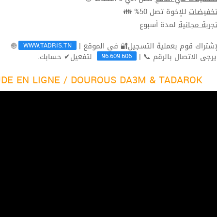
للإخوة تصل 50% 👪
تخفيضا
لمدة أسبوع
تجربة مجاني
WWW.TADRIS.TN
🌐
96.609.606
لتفعيل✔ حسابك.
ثم يرجى الاتصال بالرقم 
DE EN LIGNE / DOUROUS DA3M & TADAROK