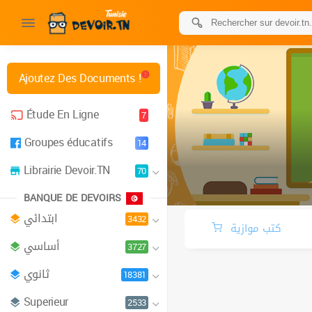
Ajoutez Des Documents !
Étude En Ligne
7
Groupes éducatifs
14
Librairie Devoir.TN
70
BANQUE DE DEVOIRS
ابتدائي
3432
كتب موازية
أساسي
3727
ثانوي
18381
Superieur
2533