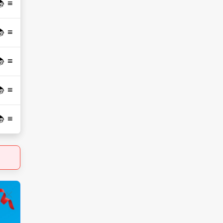
 📚
 📚
 📚
 📚
 📚