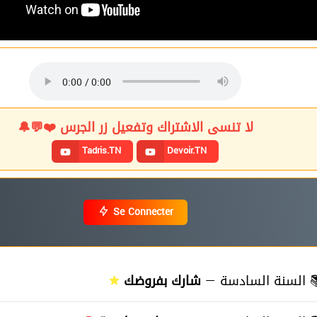
لا تنسى الاشتراك وتفعيل زر الجرس ❤️💬🔔
Tadris.TN
Devoir.TN
Se Connecter
≡
السنة السادسة —
شارك بفروضك