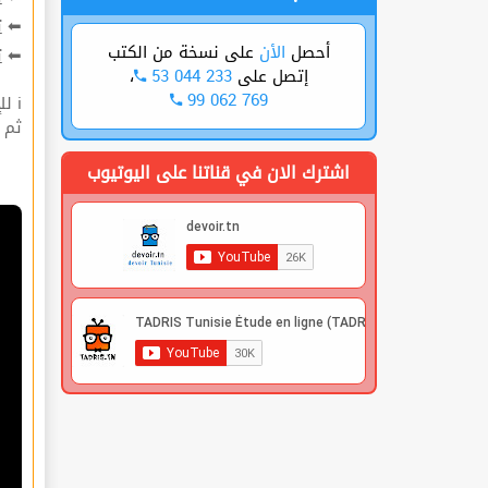
ت
⬅
على نسخة من الكتب
الأن
أحصل
ة
⬅
،
53 044 233
إتصل على
99 062 769
ℹ للإشتراك قوم بعملية التسجيل🔐 في الموقع |
 |
اشترك الان في قناتنا على اليوتيوب