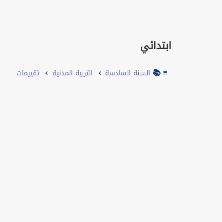
ابتدائي
≡ 📚
السنة السادسة
التربية المدنية
تقييمات
Cours
Séries
Autres
إختبار تجريبي
Devoirs
تقييمات
الأولمبياد في الرياضيات
Résumés