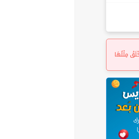
اتِ الْعِمَادِ (7) الَّتِي لَمْ يُخْلَقْ مِثْلُهَا