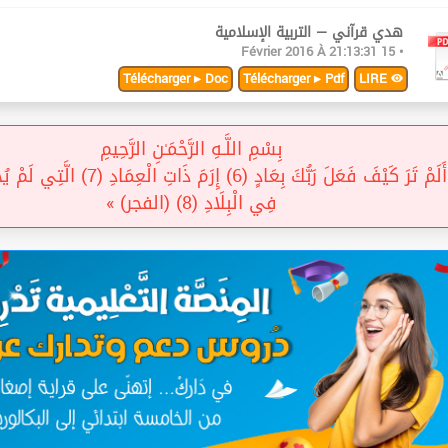
هدي قرآني — التربية الإسلامية
• 15 Février 2016 À 21:13:31
Télécharger ▸ Doc
Télécharger ▸ Pdf
LIRE
بِسْمِ اللَّـهِ الرَّحْمَـٰنِ الرَّحِيمِ
« أَلَمْ تَرَ كَيْفَ فَعَلَ رَبُّكَ بِعَادٍ (6) إِرَمَ ذَ
فِي الْبِلَادِ (8) (الفجر) »