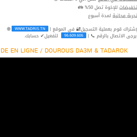
للإخوة تصل 50% 👪
تخفيضا
لمدة أسبوع
تجربة مجاني
WWW.TADRIS.TN
🌐
96.609.606
لتفعيل✔ حسابك.
ثم يرجى الاتصال بالرقم 
DE EN LIGNE / DOUROUS DA3M & TADAROK