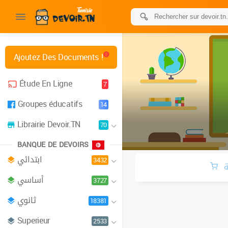
Ajoutez Des Documents !
Étude En Ligne
7
Groupes éducatifs
14
Librairie Devoir.TN
70
BANQUE DE DEVOIRS
ابتدائي
3432
ة
أساسي
3727
ثانوي
18381
Superieur
2533