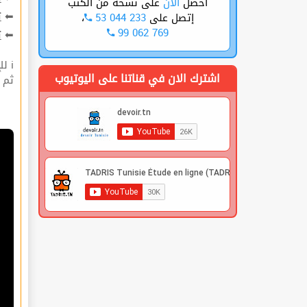
على نسخة من الكتب
الأن
أحصل
ت
⬅
،
53 044 233
إتصل على
99 062 769
ة
⬅
ℹ للإشتراك قوم بعملية التسجيل🔐 في الموقع |
اشترك الان في قناتنا على اليوتيوب
 |