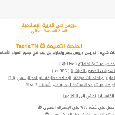
دروس في التربية الإسلامية
السنة السادسة ابتدائي
المنصة التعليمة 📺 Tadris.TN
ات شيء :
تدريس
دروس دعم وتدارك عن بعد
في جميع المواد الأساس
حصص مباشرة تفاعليّة
( Live 🔴 )
تسجيلات الحصص المباشرة
( REC 📼 )
تمارين و امتحانات مرفقة بالإصلاح مطابقة للبرنامج الرسمي
🇹🇳
تواصل مباشر مع الأساتذة للإجابة على أسئلتك
⁉ 🙋🏼
الخامسة ابتدائي
إلى
البكالوريا
حصل على
خَصْم 35%
على
الإشتراك السنوي
🎁
سهيلات في الدفع
تصل الي 5 أقساط 😍