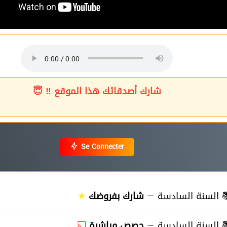
شارك أصدقائك هذا الموقع ‼ 😇
Se Connecter
≡
السنة السادسة —
شارك بفروضك
≡
السنة السادسة —
حصص مباشرة