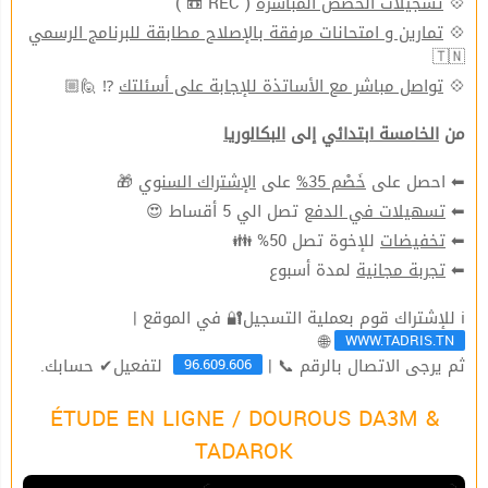
💠
تسجيلات الحصص المباشرة
( REC 📼 )
💠
تمارين و امتحانات مرفقة بالإصلاح مطابقة للبرنامج الرسمي
🇹🇳
💠
تواصل مباشر مع الأساتذة للإجابة على أسئلتك
⁉ 🙋🏼
من
الخامسة ابتدائي
إلى
البكالوريا
⬅ احصل على
خَصْم 35%
على
الإشتراك السنوي
🎁
⬅
تسهيلات في الدفع
تصل الي 5 أقساط 😍
⬅
تخفيضات
للإخوة تصل 50% 👪
⬅
تجربة مجانية
لمدة أسبوع
ℹ للإشتراك قوم بعملية التسجيل🔐 في الموقع |
WWW.TADRIS.TN
🌐
96.609.606
ثم يرجى الاتصال بالرقم 📞 |
لتفعيل✔ حسابك.
ÉTUDE EN LIGNE / DOUROUS DA3M &
TADAROK