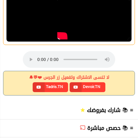
لا تنسى الاشتراك وتفعيل زر الجرس ❤️💬🔔
Tadris.TN
Devoir.TN
≡ 📚
شارك بفروضك
≡ 📚
حصص مباشرة