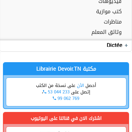
فيديوهات
كتب موازية
Cours
تقييمات
مناظرات
دروس
Devoirs
وثائق المعلم
Exercices
وثائق المعلم
Devoirs
Dictée
الجغرافيا
Production écrite
Librairie Devoir.TN مكتبة
أحصل
الأن
على نسخة من الكتب
إتصل على
53 044 233
،
99 062 769
اشترك الان في قناتنا على اليوتيوب