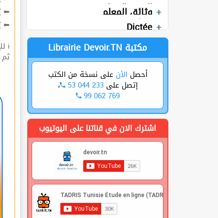
Devoirs
دروس
وثائق متنوعة 1
التربية الإسلامية
الإيقاظ العلمي
كتب موازية
Devoirs
وثائق المعلم
ت
⬅
وثائق المعلم
Exercices
Devoirs
Anglais
ة
⬅
الرياضيات
Langue
Dictée
Production écrite
الجغرافيا
Librairie Devoir.TN مكتبة
ℹ للإشتراك قوم بعملية التسجيل🔐 في الموقع |
 |
على نسخة من الكتب
الأن
أحصل
،
53 044 233
إتصل على
99 062 769
اشترك الان في قناتنا على اليوتيوب