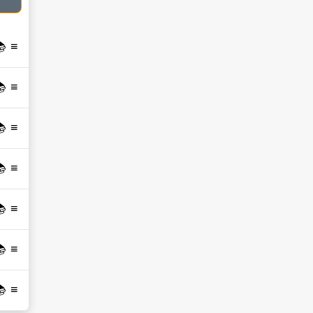
 📚
 📚
 📚
 📚
 📚
 📚
 📚