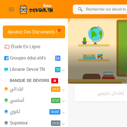
Ajoutez Des Documents !
Étude En Ligne
Groupes éducatifs
14
Librairie Devoir.TN
70
BANQUE DE DEVOIRS
ابتدائي
3432
إمتحان تجريبي
أساسي
3727
ثانوي
18381
Superieur
2533