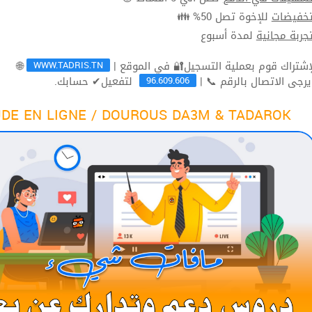
للإخوة تصل 50% 👪
تخفيضا
لمدة أسبوع
تجربة مجاني
WWW.TADRIS.TN
🌐
96.609.606
لتفعيل✔ حسابك.
ثم يرجى الاتصال بالرقم 
DE EN LIGNE / DOUROUS DA3M & TADAROK