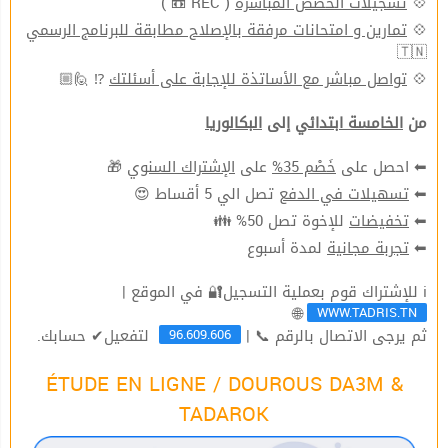
💠
تسجيلات الحصص المباشرة
( REC 📼 )
💠
تمارين و امتحانات مرفقة بالإصلاح مطابقة للبرنامج الرسمي
🇹🇳
💠
تواصل مباشر مع الأساتذة للإجابة على أسئلتك
⁉ 🙋🏼
من
الخامسة ابتدائي
إلى
البكالوريا
⬅ احصل على
خَصْم 35%
على
الإشتراك السنوي
🎁
⬅
تسهيلات في الدفع
تصل الي 5 أقساط 😍
⬅
تخفيضات
للإخوة تصل 50% 👪
⬅
تجربة مجانية
لمدة أسبوع
ℹ للإشتراك قوم بعملية التسجيل🔐 في الموقع |
WWW.TADRIS.TN
🌐
96.609.606
ثم يرجى الاتصال بالرقم 📞 |
لتفعيل✔ حسابك.
ÉTUDE EN LIGNE / DOUROUS DA3M &
TADAROK