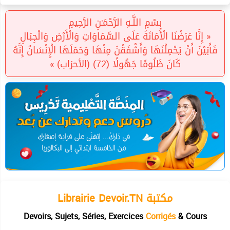
بِسْمِ اللَّـهِ الرَّحْمَـٰنِ الرَّحِيمِ
« إِنَّا عَرَضْنَا الْأَمَانَةَ عَلَى السَّمَاوَاتِ وَالْأَرْضِ وَالْجِبَالِ
فَأَبَيْنَ أَنْ يَحْمِلْنَهَا وَأَشْفَقْنَ مِنْهَا وَحَمَلَهَا الْإِنْسَانُ إِنَّهُ
كَانَ ظَلُومًا جَهُولًا (72) (الأحزاب) »
Librairie Devoir.TN مكتبة
Devoirs, Sujets, Séries, Exercices
Corrigés
& Cours