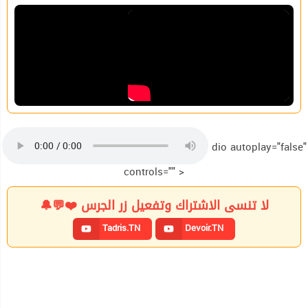
dio autoplay="false"
controls="" >
لا تنسى الاشتراك وتفعيل زر الجرس ❤️💬🔔
Tadris.TN
Devoir.TN