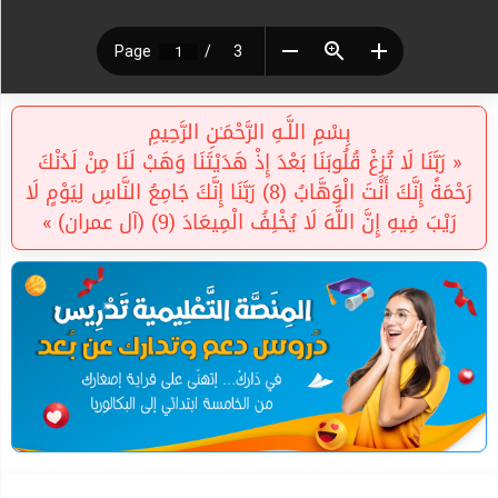
بِسْمِ اللَّـهِ الرَّحْمَـٰنِ الرَّحِيمِ
« رَبَّنَا لَا تُزِغْ قُلُوبَنَا بَعْدَ إِذْ هَدَيْتَنَا وَهَبْ لَنَا مِنْ لَدُنْكَ
رَحْمَةً إِنَّكَ أَنْتَ الْوَهَّابُ (8) رَبَّنَا إِنَّكَ جَامِعُ النَّاسِ لِيَوْمٍ لَا
رَيْبَ فِيهِ إِنَّ اللَّهَ لَا يُخْلِفُ الْمِيعَادَ (9) (آل عمران) »