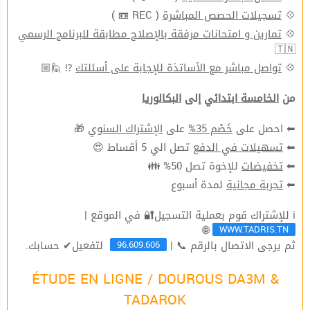
💠
تسجيلات الحصص المباشرة
( REC 📼 )
💠
تمارين و امتحانات مرفقة بالإصلاح مطابقة للبرنامج الرسمي
🇹🇳
💠
تواصل مباشر مع الأساتذة للإجابة على أسئلتك
⁉ 🙋🏼
من
الخامسة ابتدائي
إلى
البكالوريا
⬅ احصل على
خَصْم 35%
على
الإشتراك السنوي
🎁
⬅
تسهيلات في الدفع
تصل الي 5 أقساط 😍
⬅
تخفيضات
للإخوة تصل 50% 👪
⬅
تجربة مجانية
لمدة أسبوع
ℹ للإشتراك قوم بعملية التسجيل🔐 في الموقع |
WWW.TADRIS.TN
🌐
96.609.606
ثم يرجى الاتصال بالرقم 📞 |
لتفعيل✔ حسابك.
ÉTUDE EN LIGNE / DOUROUS DA3M &
TADAROK