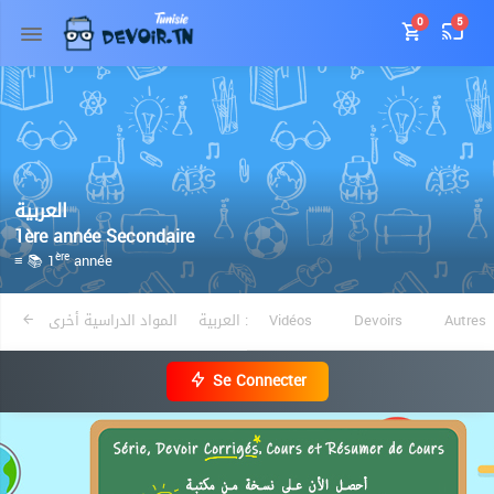
0
5
العربية
1ère année Secondaire
≡ 📚 1
année
ère
المواد الدراسية أخرى
العربية :
Vidéos
Devoirs
Autres
Se Connecter