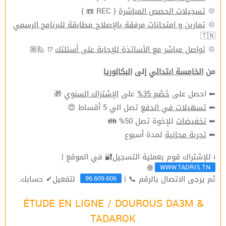
( REC 📼 )
تسجيلات الحصص المباشرة
💠
تمارين و امتحانات مرفقة بالإصلاح مطابقة للبرنامج الرسمي
💠
🇹🇳
⁉ 🙋🏼
تواصل مباشر مع الأساتذة للإجابة على أسئلتك
💠
من
الخامسة ابتدائي
إلى
البكالوريا
🎁
الإشتراك السنوي
على
خَصْم 35%
⬅ احصل على
تصل الي 5 أقساط 😍
تسهيلات في الدفع
⬅
للإخوة تصل 50% 👪
تخفيضات
⬅
لمدة أسبوع
تجربة مجانية
⬅
ℹ للإشتراك قوم بعملية التسجيل🔐 في الموقع |
WWW.TADRIS.TN
🌐
96.609.606
ثم يرجى الاتصال بالرقم 📞 |
لتفعيل✔ حسابك.
ÉTUDE EN LIGNE / DOUROUS DA3M &
TADAROK