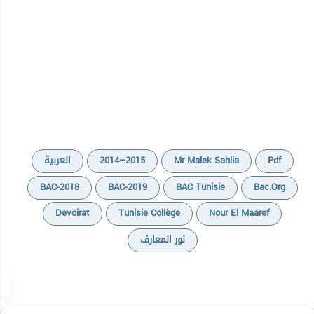
العربية
2014–2015
Mr Malek Sahlia
Pdf
BAC-2018
BAC-2019
BAC Tunisie
Bac.org
Devoirat
Tunisie Collège
Nour El Maaref
نور المعارف
Cours
Devoirs
Exercices