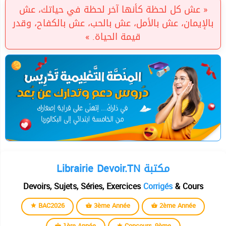
« عش كل لحظة كأنها آخر لحظة في حياتك، عش
بالإيمان، عش بالأمل، عش بالحب، عش بالكفاح، وقدر
قيمة الحياة. »
Librairie Devoir.TN مكتبة
Devoirs, Sujets, Séries, Exercices
Corrigés
& Cours
BAC2026
3ème Année
2ème Année
1ère Année
Concours_9ème