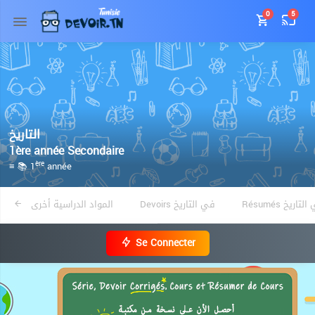
0
5
التاريخ
1ère année Secondaire
≡ 📚 1
année
ère
Résumés تاريخ
Devoirs في التاريخ
المواد الدراسية أخرى
Se Connecter