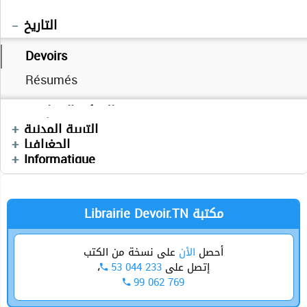
Devoirs
Séries
Français
Exercices
التاريخ
Résumés
Cours
Cours
Devoirs
Cours
TPs
Devoirs
Devoirs
Devoirs
Résumés
Devoirs
Cours
Devoirs
Séries
Exercices
Vidéos
Exercices
Devoirs
التفكير الإسلامي
Physique
Sciences SVT
Devoirs
Mathématiques
Anglais
Autres
التربية المدنية
Séries
Devoirs
الجغرافيا
Devoirs
العربية
Technologie
Informatique
Librairie Devoir.TN مكتبة
أحصل
الأن
على نسخة من الكتب
،
53 044 233
إتصل على
99 062 769