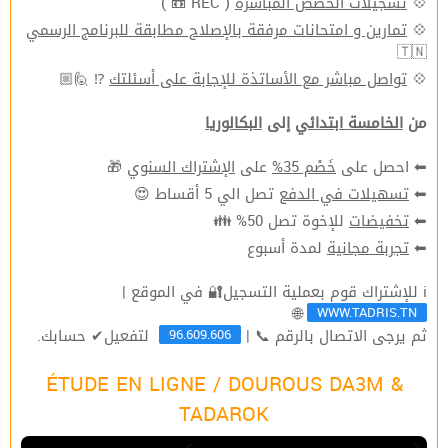
( REC 📼 )
تسجيلات الحصص المباشرة
💠
تمارين و امتحانات مرفقة بالإصلاح مطابقة للبرنامج الرسمي
💠
🇹🇳
⁉ 🙋🏼
تواصل مباشر مع الأساتذة للإجابة على أسئلتك
💠
من
الخامسة ابتدائي
إلى
البكالوريا
🎁
الإشتراك السنوي
على
خَصْم 35%
⬅ احصل على
تصل الي 5 أقساط 😍
تسهيلات في الدفع
⬅
للإخوة تصل 50% 👪
تخفيضات
⬅
لمدة أسبوع
تجربة مجانية
⬅
ℹ للإشتراك قوم بعملية التسجيل🔐 في الموقع |
WWW.TADRIS.TN
🌐
96.609.606
ثم يرجى الاتصال بالرقم 📞 |
لتفعيل✔ حسابك.
ÉTUDE EN LIGNE / DOUROUS DA3M &
TADAROK