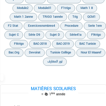
Module2
Module01
F1trigo
Math 1 8
Math 1 2anne
TRIGO 1année
Trig
QCM1
F2 Stat
Exercicesnombres4
Procedure
Serie 1ere
Sujet C
Série D9
Sujet D
Série41a
F9trigo
F6trigo
BAC-2018
BAC-2019
BAC Tunisie
Bac.org
Devoirat
Tunisie Collège
Nour El Maaref
نور المعارف
Cours
Devoirs
Exercices
Résumés
MATIÈRES SCOLAIRES
Devoirs
Devoirs
ère
≡ 📚 1
année
Cours
TPs
Devoirs
Séries
Résumés
Devoirs
Français
Exercices