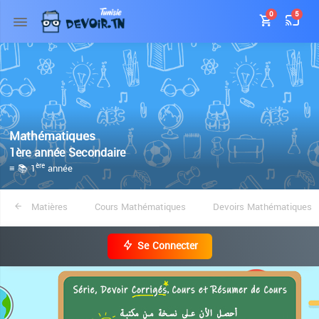
0
5
Mathématiques
1ère année Secondaire
≡ 📚 1
année
ère
Matières
Cours Mathématiques
Devoirs Mathématiques
Se Connecter