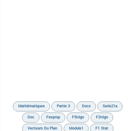
Mathématiques
Partie 3
Docx
Serie21a
Doc
Fexprop
F5trigo
F2trigo
Vecteurs Du Plan
Module1
F1 Stat