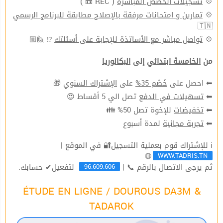
( REC 📼 )
تسجيلات الحصص المباشرة
💠
تمارين و امتحانات مرفقة بالإصلاح مطابقة للبرنامج الرسمي
💠
🇹🇳
⁉ 🙋🏼
تواصل مباشر مع الأساتذة للإجابة على أسئلتك
💠
من
الخامسة ابتدائي
إلى
البكالوريا
🎁
الإشتراك السنوي
على
خَصْم 35%
⬅ احصل على
تصل الي 5 أقساط 😍
تسهيلات في الدفع
⬅
للإخوة تصل 50% 👪
تخفيضات
⬅
لمدة أسبوع
تجربة مجانية
⬅
ℹ للإشتراك قوم بعملية التسجيل🔐 في الموقع |
WWW.TADRIS.TN
🌐
96.609.606
ثم يرجى الاتصال بالرقم 📞 |
لتفعيل✔ حسابك.
ÉTUDE EN LIGNE / DOUROUS DA3M &
TADAROK