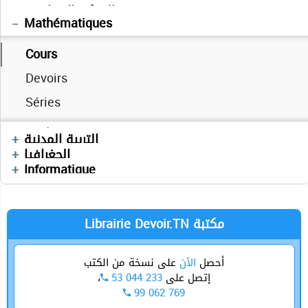
التاريخ
التفكير الإسلامي
Physique
Sciences SVT
Mathématiques
Cours
Cours
Devoirs
Devoirs
Devoirs
Cours
Séries
Vidéos
Exercices
Devoirs
Devoirs
Anglais
Autres
التربية المدنية
Séries
Devoirs
الجغرافيا
Devoirs
العربية
Technologie
Informatique
Librairie Devoir.TN مكتبة
أحصل
الأن
على نسخة من الكتب
،
53 044 233
إتصل على
99 062 769