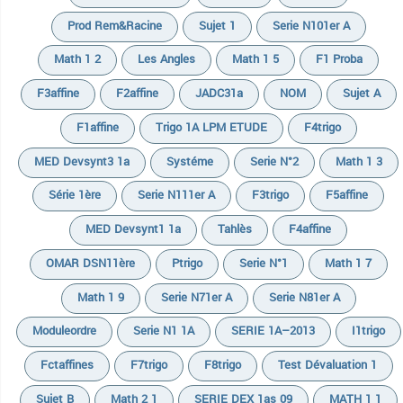
Prod Rem&racine
Sujet 1
Serie N101er A
Math 1 2
Les Angles
Math 1 5
F1 Proba
F3affine
F2affine
JADC31a
NOM
Sujet A
F1affine
Trigo 1A LPM ETUDE
F4trigo
MED Devsynt3 1a
Systéme
Serie N°2
Math 1 3
Série 1ère
Serie N111er A
F3trigo
F5affine
MED Devsynt1 1a
Tahlès
F4affine
OMAR DSN11ère
Ptrigo
Serie N°1
Math 1 7
Math 1 9
Serie N71er A
Serie N81er A
Moduleordre
Serie N1 1A
SERIE 1A–2013
I1trigo
Fctaffines
F7trigo
F8trigo
Test Dévaluation 1
Sujet B
Math 2 1
SERIE DEX 1as 09
MATH 1 1