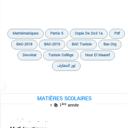
Mathématiques
Partie 5
Copie De Ds3 1a
Pdf
BAC-2018
BAC-2019
BAC Tunisie
Bac.org
Devoirat
Tunisie Collège
Nour El Maaref
نور المعارف
Cours
Devoirs
Exercices
Résumés
MATIÈRES SCOLAIRES
Devoirs
Devoirs
ère
≡ 📚 1
année
Cours
TPs
Devoirs
Séries
Résumés
Devoirs
Français
Exercices
التاريخ
التفكير الإسلامي
Physique
Sciences SVT