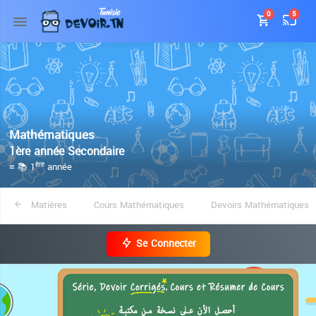
0
5
Mathématiques
1ère année Secondaire
≡ 📚 1
année
ère
Matières
Cours Mathématiques
Devoirs Mathématiques
Se Connecter