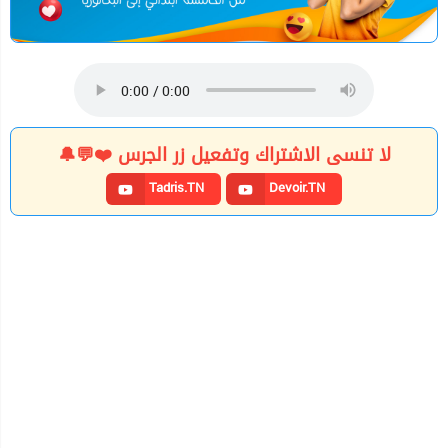
لا تنسى الاشتراك وتفعيل زر الجرس ❤️💬🔔
Tadris.TN
Devoir.TN