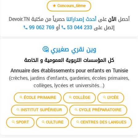
Concours_6ème
أحصل
الأن
على
أحدث إصداراتنا
حصرياً من مكتبة Devoir.TN
99 062 769
أو
53 044 233
إتصل على
🤔 وين نقري صغيري
كل المؤسسات التربوية العمومية و الخاصة
Annuaire des établissements pour enfants en Tunisie
(crèches, jardins d'enfants, garderies, écoles primaires,
collèges, lycées et universités...)
ÉCOLE PRIMAIRE
COLLÈGE
LYCÉE
INSTITUT SUPÉRIEUR
CYCLE PRÉPARATOIRE
SPORT
CULTURE
CENTRES DES LANGUES