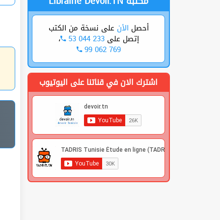
Librairie Devoir.TN مكتبة
أحصل
الأن
على نسخة من الكتب
،
53 044 233
إتصل على
99 062 769
اشترك الان في قناتنا على اليوتيوب