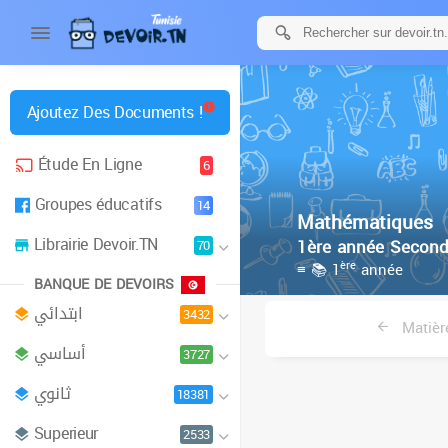
Ajoutez Des Documents !
Étude En Ligne
6
Groupes éducatifs
14
Mathématiques
Librairie Devoir.TN
1ère année Second
70
ère
≡ 📚 1
année
BANQUE DE DEVOIRS
ابتدائي
3432
Matièr
أساسي
3727
ثانوي
18381
Superieur
2533