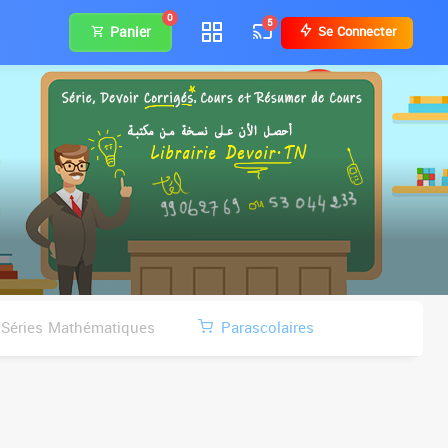
0
5
Panier
Se Connecter
Séries Mathématiques
Parascolaires