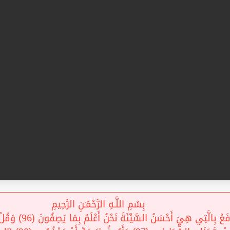
بِسْمِ اللَّـهِ الرَّحْمَـٰنِ الرَّحِيمِ
ادْفَعْ بِالَّتِي هِيَ أَحْسَنُ ال