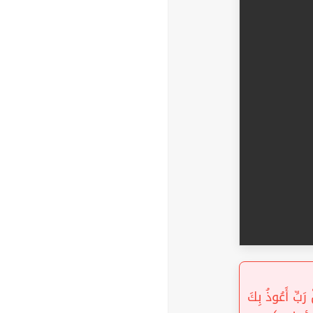
« سَّيِّئَةَ نَحْنُ أَعْلَمُ بِمَا يَصِفُونَ (96) وَقُلْ رَبِّ أَعُوذُ بِكَ