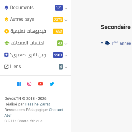
Documents
121
Autres pays
2373
Secondaire
فيديوهات تعليمية
1653
احتساب المعدلات
≡ 📚
43
ère
1
année
وين نقري صغيري؟
5563
Liens
4
Devoir.TN © 2013 - 2026
.
Réalisé par
Hassine Zarrat
Ressources Pédagogique
Chortani
Atef
C.G.U
•
Charte éthique