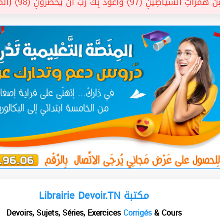
ِنْ هَمَزَاتِ الشَّيَاطِينِ (97) وَأَعُوذُ بِكَ رَبِّ أَنْ يَحْضُرُونِ (98) (المؤمنون
Librairie Devoir.TN مكتبة
Devoirs, Sujets, Séries, Exercices
Corrigés
& Cours