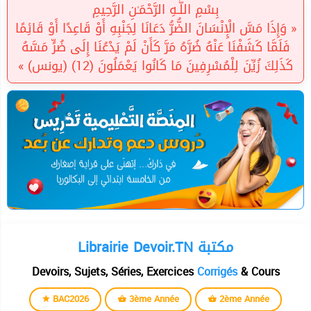
بِسْمِ اللَّـهِ الرَّحْمَـٰنِ الرَّحِيمِ
« وَإِذَا مَسَّ الْإِنْسَانَ الضُّرُّ دَعَانَا لِجَنْبِهِ أَوْ قَاعِدًا أَوْ قَائِمًا
فَلَمَّا كَشَفْنَا عَنْهُ ضُرَّهُ مَرَّ كَأَنْ لَمْ يَدْعُنَا إِلَى ضُرٍّ مَسَّهُ
كَذَلِكَ زُيِّنَ لِلْمُسْرِفِينَ مَا كَانُوا يَعْمَلُونَ (12) (يونس) »
Librairie Devoir.TN مكتبة
Devoirs, Sujets, Séries, Exercices
Corrigés
& Cours
BAC2026
3ème Année
2ème Année