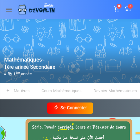
0
5
Mathématiques
1ère année Secondaire
≡ 📚 1
année
ère
Matières
Cours Mathématiques
Devoirs Mathématiques
Se Connecter