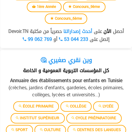
1ère Année
Concours_9ème
Concours_6ème
أحصل
الأن
على
أحدث إصداراتنا
حصرياً من مكتبة Devoir.TN
99 062 769
أو
53 044 233
إتصل على
🤔 وين نقري صغيري
كل المؤسسات التربوية العمومية و الخاصة
Annuaire des établissements pour enfants en Tunisie
(crèches, jardins d'enfants, garderies, écoles primaires,
collèges, lycées et universités...)
ÉCOLE PRIMAIRE
COLLÈGE
LYCÉE
INSTITUT SUPÉRIEUR
CYCLE PRÉPARATOIRE
SPORT
CULTURE
CENTRES DES LANGUES