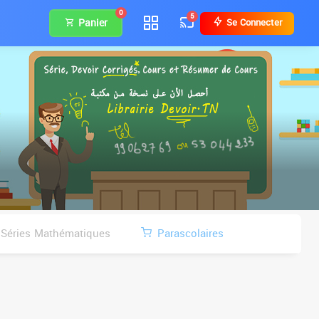
0
5
Panier
Se Connecter
Séries Mathématiques
Parascolaires