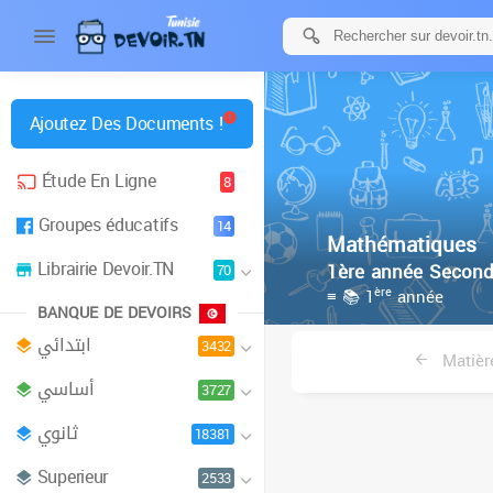
Ajoutez Des Documents !
Étude En Ligne
8
Groupes éducatifs
14
Mathématiques
Librairie Devoir.TN
1ère année Second
70
ère
≡ 📚 1
année
BANQUE DE DEVOIRS
ابتدائي
3432
Matièr
أساسي
3727
ثانوي
18381
Superieur
2533