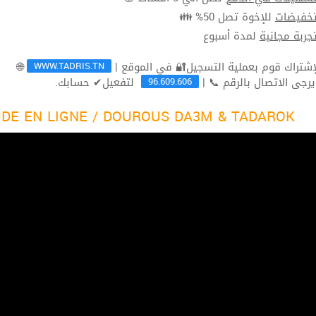
للإخوة تصل 50% 👪
تخفيضا
لمدة أسبوع
تجربة مجاني
WWW.TADRIS.TN
🌐
96.609.606
لتفعيل✔ حسابك.
ثم يرجى الاتصال بالرقم 
DE EN LIGNE / DOUROUS DA3M & TADAROK