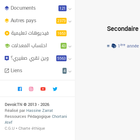
Documents
121
Autres pays
2373
Secondaire
فيديوهات تعليمية
1653
احتساب المعدلات
≡ 📚
43
ère
1
année
وين نقري صغيري؟
5563
Liens
4
Devoir.TN © 2013 - 2026
.
Réalisé par
Hassine Zarrat
Ressources Pédagogique
Chortani
Atef
C.G.U
•
Charte éthique