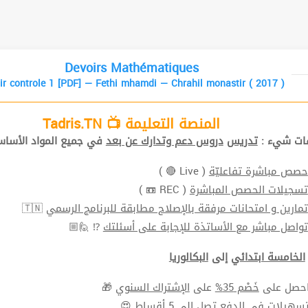
Devoirs Mathématiques
ir controle 1 [PDF] — Fethi mhamdi — Chrahil monastir ( 2017 )
المنصة التعليمة 📺 Tadris.TN
افات شيء
تدريس
دروس دعم وتدارك عن بعد
في جميع المواد الأ📚.
( Live 🔴 )
حصص مباشرة تفاعليّة
( REC 📼 )
تسجيلات الحصص المباشرة
🇹🇳
تمارين و امتحانات مرفقة بالإصلاح مطابقة للبرنامج الرسمي
⁉ 🙋🏼
تواصل مباشر مع الأساتذة للإجابة على أسئلتك
الخامسة ابتدائي
إلى
البكالوريا
🎁
الإشتراك السنوي
على
خَصْم 35%
⬅ ل على
سهيلات في الدفع
تصل الي 5 أقساط 😍