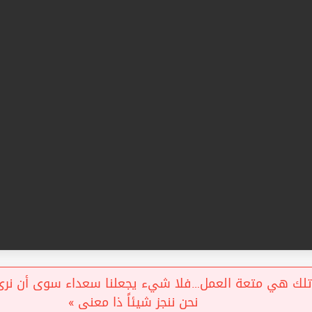
ك هي متعة العمل…فلا شيء يجعلنا سعداء سوى أن نرى أن
نحن ننجز شيئاً ذا معنى »