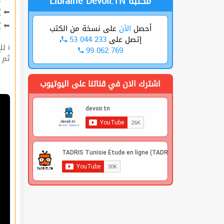
Librairie Devoir.TN مكتبة
ت
⬅
ة
⬅
على نسخة من الكتب
الأن
أحصل
،
53 044 233
إتصل على
ℹ للإشتراك قوم بعملية التسجيل🔐 في الموقع |
99 062 769
 |
اشترك الان في قناتنا على اليوتيوب