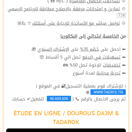
( REC 📼 )
تسجيلات الحصص المباشرة
💠
تمارين و امتحانات مرفقة بالإصلاح مطابقة للبرنامج الرسمي
💠
🇹🇳
⁉ 🙋🏼
تواصل مباشر مع الأساتذة للإجابة على أسئلتك
💠
من
الخامسة ابتدائي
إلى
البكالوريا
🎁
الإشتراك السنوي
على
خَصْم 35%
⬅ احصل على
تصل الي 5 أقساط 😍
تسهيلات في الدفع
⬅
للإخوة تصل 50% 👪
تخفيضات
⬅
لمدة أسبوع
تجربة مجانية
⬅
ℹ للإشتراك قوم بعملية التسجيل🔐 في الموقع |
WWW.TADRIS.TN
🌐
96.609.606
ثم يرجى الاتصال بالرقم 📞 |
لتفعيل✔ حسابك.
ÉTUDE EN LIGNE / DOUROUS DA3M &
TADAROK