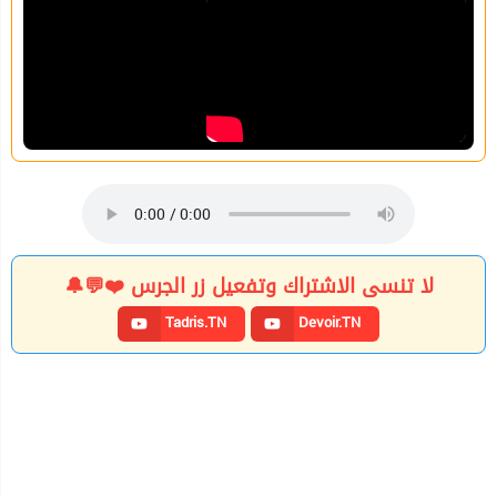
لا تنسى الاشتراك وتفعيل زر الجرس ❤️💬🔔
Tadris.TN
Devoir.TN