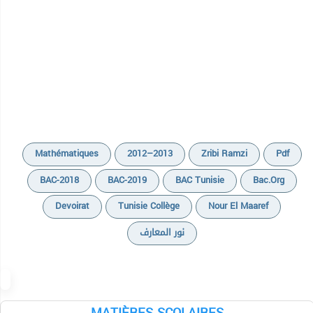
Mathématiques
2012–2013
Zribi Ramzi
Pdf
BAC-2018
BAC-2019
BAC Tunisie
Bac.org
Devoirat
Tunisie Collège
Nour El Maaref
نور المعارف
Cours
Devoirs
Exercices
Résumés
MATIÈRES SCOLAIRES