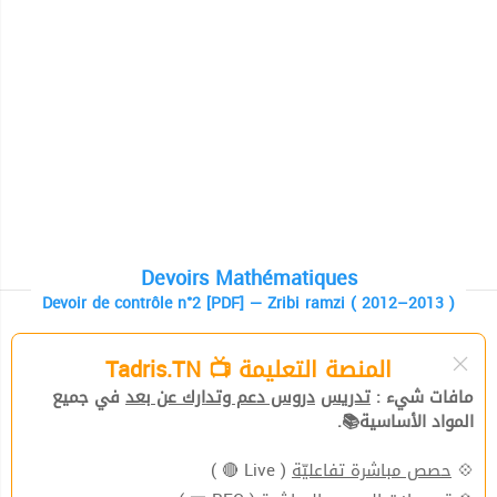
Devoirs Mathématiques
Devoir de contrôle n°2 [PDF] — Zribi ramzi ( 2012–2013 )
المنصة التعليمة 📺 Tadris.TN
مافات شيء :
تدريس
دروس دعم وتدارك عن بعد
في جميع
المواد الأساسية📚.
( Live 🔴 )
حصص مباشرة تفاعليّة
💠