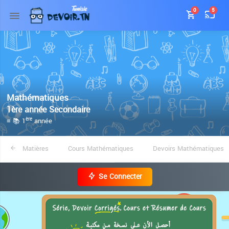
0
5
Mathématiques
1ère année Secondaire
≡ 📚 1
année
ère
Matières
Cours Mathématiques
Devoirs Mathématiques
Se Connecter