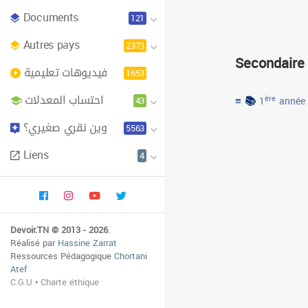
Documents
121
Autres pays
2373
Secondaire
فيديوهات تعليمية
1653
احتساب المعدلات
≡ 📚
43
ère
1
année
وين نقري صغيري؟
5563
Liens
4
Devoir.TN © 2013 - 2026
.
Réalisé par
Hassine Zarrat
Ressources Pédagogique
Chortani
Atef
C.G.U
•
Charte éthique