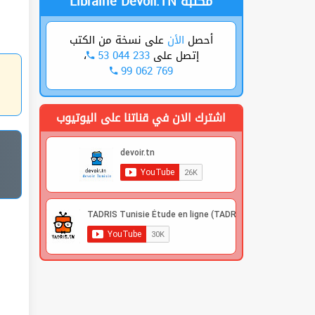
Librairie Devoir.TN مكتبة
أحصل
الأن
على نسخة من الكتب
،
53 044 233
إتصل على
99 062 769
اشترك الان في قناتنا على اليوتيوب