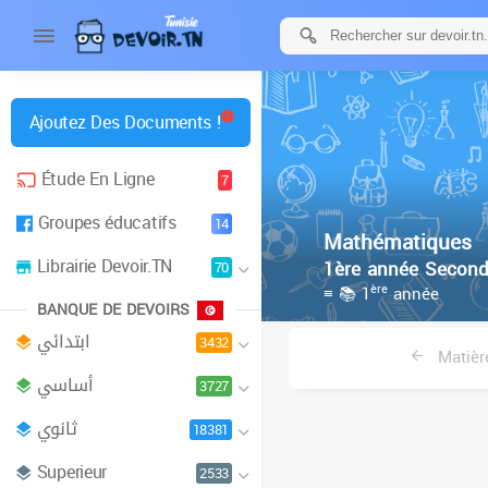
Ajoutez Des Documents !
Étude En Ligne
7
Groupes éducatifs
14
Mathématiques
Librairie Devoir.TN
1ère année Second
70
ère
≡ 📚 1
année
BANQUE DE DEVOIRS
ابتدائي
3432
Matièr
أساسي
3727
ثانوي
18381
Superieur
2533