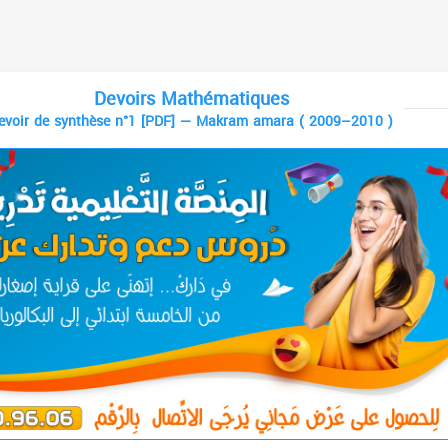
Devoirs Mathématiques
evoir de synthèse n°1 [PDF] — Makram amara ( 2009–2010 )