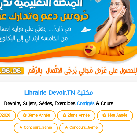
Librairie Devoir.TN مكتبة
Devoirs, Sujets, Séries, Exercices
Corrigés
& Cours
C2026
3ème Année
2ème Année
1ère Année
Concours_9ème
Concours_6ème