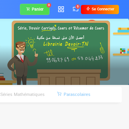
0
5
Panier
Se Connecter
Séries Mathématiques
Parascolaires