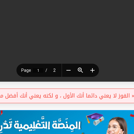
الفوز لا يعني دائما أنك الأول ، و لكنه يعني أنك أفضل . »