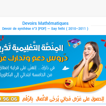
Devoirs Mathématiques
Devoir de synthèse n°3 [PDF] — Say fethi ( 2010–2011 )