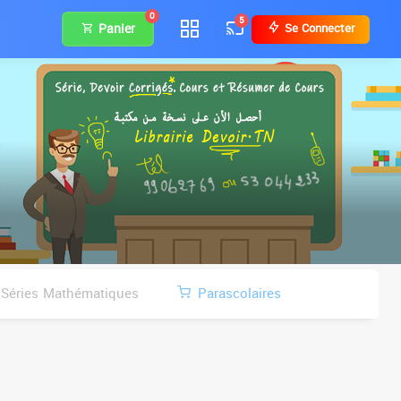
0
5
Panier
Se Connecter
Séries Mathématiques
Parascolaires