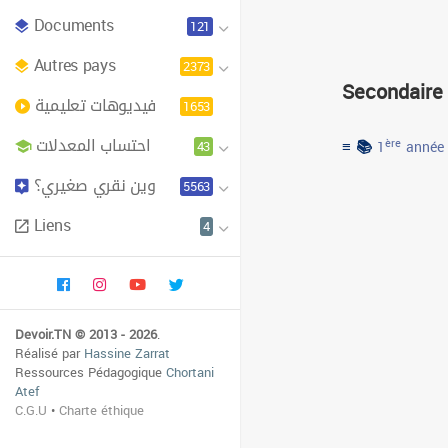
Documents
121
Autres pays
2373
Secondaire
فيديوهات تعليمية
1653
احتساب المعدلات
≡ 📚
43
ère
1
année
وين نقري صغيري؟
5563
Liens
4
Devoir.TN © 2013 - 2026
.
Réalisé par
Hassine Zarrat
Ressources Pédagogique
Chortani
Atef
C.G.U
•
Charte éthique