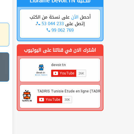
Librairie Devoir.TN مكتبة
أحصل
الأن
على نسخة من الكتب
،
53 044 233
إتصل على
99 062 769
اشترك الان في قناتنا على اليوتيوب