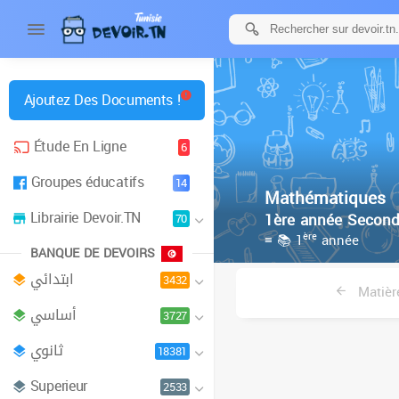
Ajoutez Des Documents !
Étude En Ligne
6
Groupes éducatifs
14
Mathématiques
Librairie Devoir.TN
1ère année Second
70
ère
≡ 📚 1
année
BANQUE DE DEVOIRS
ابتدائي
3432
Matièr
أساسي
3727
ثانوي
18381
Superieur
2533