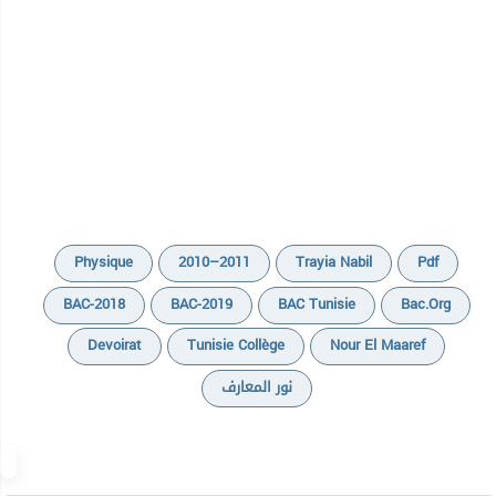
Physique
2010–2011
Trayia Nabil
Pdf
BAC-2018
BAC-2019
BAC Tunisie
Bac.org
Devoirat
Tunisie Collège
Nour El Maaref
نور المعارف