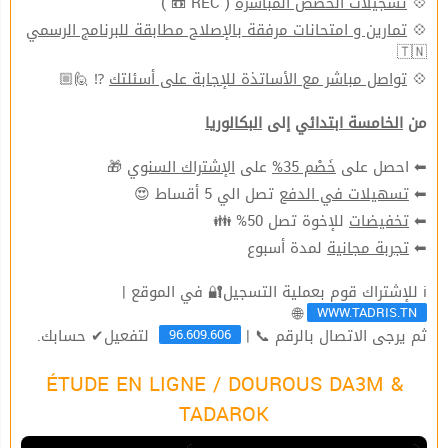
( REC 📼 )
تسجيلات الحصص المباشرة
💠
تمارين و امتحانات مرفقة بالإصلاح مطابقة للبرنامج الرسمي
💠
🇹🇳
⁉ 🙋🏼
تواصل مباشر مع الأساتذة للإجابة على أسئلتك
💠
من
الخامسة ابتدائي
إلى
البكالوريا
🎁
الإشتراك السنوي
على
خَصْم 35%
⬅ احصل على
تصل الي 5 أقساط 😍
تسهيلات في الدفع
⬅
للإخوة تصل 50% 👪
تخفيضات
⬅
لمدة أسبوع
تجربة مجانية
⬅
ℹ للإشتراك قوم بعملية التسجيل🔐 في الموقع |
WWW.TADRIS.TN
🌐
96.609.606
ثم يرجى الاتصال بالرقم 📞 |
لتفعيل✔ حسابك.
ÉTUDE EN LIGNE / DOUROUS DA3M &
TADAROK