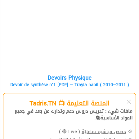
Devoirs Physique
Devoir de synthèse n°1 [PDF] — Trayia nabil ( 2010–2011 )
المنصة التعليمة 📺 Tadris.TN
مافات شيء :
تدريس
دروس دعم وتدارك عن بعد
في جميع
المواد الأساسية📚.
( Live 🔴 )
حصص مباشرة تفاعليّة
💠