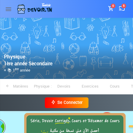
0
5
Physique
1ère année Secondaire
≡ 📚 1
année
ère
Matières
Physique :
Devoirs
Exercices
Cours
Se Connecter