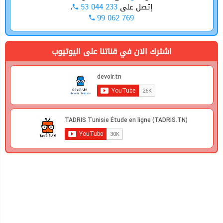
،
53 044 233
إتصل على
99 062 769
اشترك الان في قناتنا على اليوتيوب