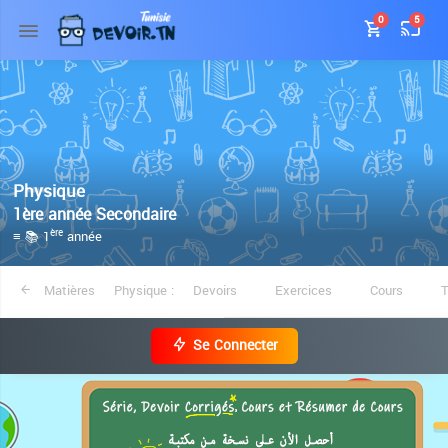
0
5
Physique
1ère année Secondaire
≡ 📚 1
année
ère
Matières
Physique :
Devoirs
Exercices
Cours
Se Connecter