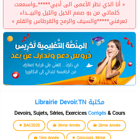
« أنا الذي نظر الأعمى الى أدبي*****,,واسمعت
كلماتي من بهِ صمم الخيل والليل والبيـــداء
تعرفني*****والسيف والرمح والقرطاس والقلم »
Librairie Devoir.TN مكتبة
Devoirs, Sujets, Séries, Exercices
Corrigés
& Cours
BAC2026
3ème Année
2ème Année
1ère Année
Concours_9ème