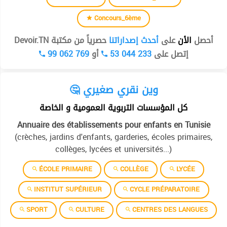
Concours_6ème
أحصل
الأن
على
أحدث إصداراتنا
حصرياً من مكتبة Devoir.TN
99 062 769
أو
53 044 233
إتصل على
🤔 وين نقري صغيري
كل المؤسسات التربوية العمومية و الخاصة
Annuaire des établissements pour enfants en Tunisie
(crèches, jardins d'enfants, garderies, écoles primaires,
collèges, lycées et universités...)
ÉCOLE PRIMAIRE
COLLÈGE
LYCÉE
INSTITUT SUPÉRIEUR
CYCLE PRÉPARATOIRE
SPORT
CULTURE
CENTRES DES LANGUES