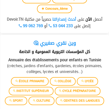
Concours_6ème
أحصل
الأن
على
أحدث إصداراتنا
حصرياً من مكتبة Devoir.TN
99 062 769
أو
53 044 233
إتصل على
🤔 وين نقري صغيري
كل المؤسسات التربوية العمومية و الخاصة
Annuaire des établissements pour enfants en Tunisie
(crèches, jardins d'enfants, garderies, écoles primaires,
collèges, lycées et universités...)
ÉCOLE PRIMAIRE
COLLÈGE
LYCÉE
INSTITUT SUPÉRIEUR
CYCLE PRÉPARATOIRE
SPORT
CULTURE
CENTRES DES LANGUES