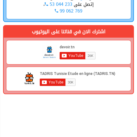
،
53 044 233
إتصل على
99 062 769
اشترك الان في قناتنا على اليوتيوب