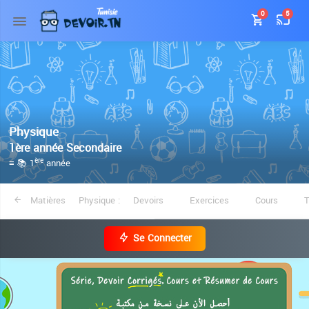
0
5
Physique
1ère année Secondaire
≡ 📚 1
année
ère
Matières
Physique :
Devoirs
Exercices
Cours
Se Connecter