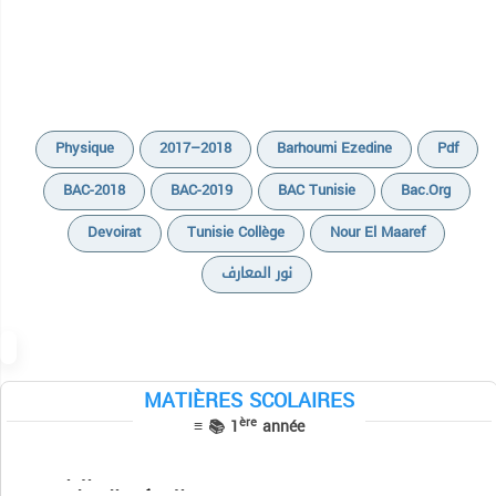
Physique
2017–2018
Barhoumi Ezedine
Pdf
BAC-2018
BAC-2019
BAC Tunisie
Bac.org
Devoirat
Tunisie Collège
Nour El Maaref
نور المعارف
MATIÈRES SCOLAIRES
Devoirs
Devoirs
ère
≡ 📚 1
année
Cours
Séries
Résumés
Devoirs
Français
التاريخ