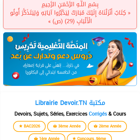
بِسْمِ اللَّـهِ الرَّحْمَـٰنِ الرَّحِيمِ
« كِتَابٌ أَنْزَلْنَاهُ إِلَيْكَ مُبَارَكٌ لِيَدَّبَّرُوا آيَاتِهِ وَلِيَتَذَكَّرَ أُولُو
الْأَلْبَابِ (29) (ص) »
Librairie Devoir.TN مكتبة
Devoirs, Sujets, Séries, Exercices
Corrigés
& Cours
BAC2026
3ème Année
2ème Année
1ère Année
Concours_9ème