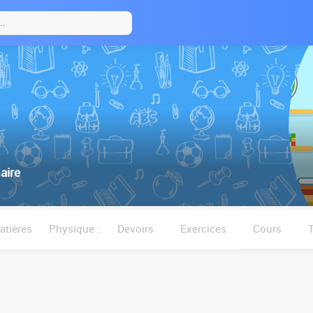
aire
tières
Physique :
Devoirs
Exercices
Cours