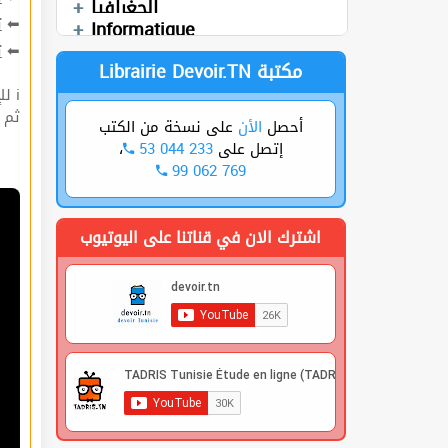
الجغرافيا
Devoirs
ت
⬅
العربية
Technologie
Informatique
ة
⬅
Librairie Devoir.TN مكتبة
ℹ للإشتراك قوم بعملية التسجيل🔐 في الموقع |
 |
على نسخة من الكتب
الأن
أحصل
،
53 044 233
إتصل على
99 062 769
اشترك الان في قناتنا على اليوتيوب