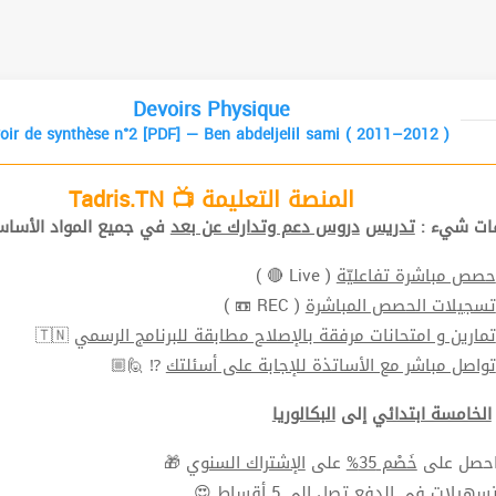
Devoirs Physique
oir de synthèse n°2 [PDF] — Ben abdeljelil sami ( 2011–2012 )
المنصة التعليمة 📺 Tadris.TN
افات شيء
تدريس
دروس دعم وتدارك عن بعد
في جميع المواد الأ📚.
( Live 🔴 )
حصص مباشرة تفاعليّة
( REC 📼 )
تسجيلات الحصص المباشرة
🇹🇳
تمارين و امتحانات مرفقة بالإصلاح مطابقة للبرنامج الرسمي
⁉ 🙋🏼
تواصل مباشر مع الأساتذة للإجابة على أسئلتك
الخامسة ابتدائي
إلى
البكالوريا
🎁
الإشتراك السنوي
على
خَصْم 35%
⬅ ل على
سهيلات في الدفع
تصل الي 5 أقساط 😍