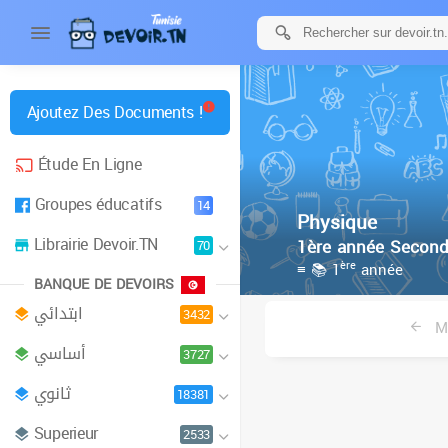
Ajoutez Des Documents !
Étude En Ligne
Groupes éducatifs
14
Physique
Librairie Devoir.TN
1ère année Second
70
ère
≡ 📚 1
année
BANQUE DE DEVOIRS
ابتدائي
3432
Ma
أساسي
3727
ثانوي
18381
Superieur
2533