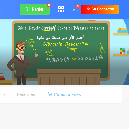
0
5
Panier
Se Connecter
TPs
Résumés
Parascolaires