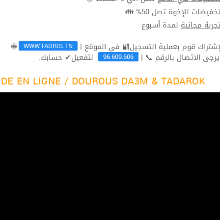
للإخوة تصل 50% 👪
تخفيضا
لمدة أسبوع
تجربة مجاني
WWW.TADRIS.TN
🌐
96.609.606
لتفعيل✔ حسابك.
ثم يرجى الاتصال بالرقم 
DE EN LIGNE / DOUROUS DA3M & TADAROK