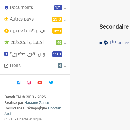
Documents
121
Autres pays
2373
Secondaire
فيديوهات تعليمية
1653
احتساب المعدلات
≡ 📚
43
ère
1
année
وين نقري صغيري؟
5563
Liens
4
Devoir.TN © 2013 - 2026
.
Réalisé par
Hassine Zarrat
Ressources Pédagogique
Chortani
Atef
C.G.U
•
Charte éthique