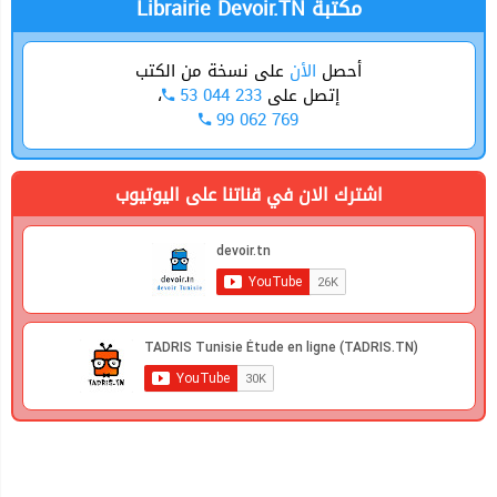
Librairie Devoir.TN مكتبة
أحصل
الأن
على نسخة من الكتب
،
53 044 233
إتصل على
99 062 769
اشترك الان في قناتنا على اليوتيوب