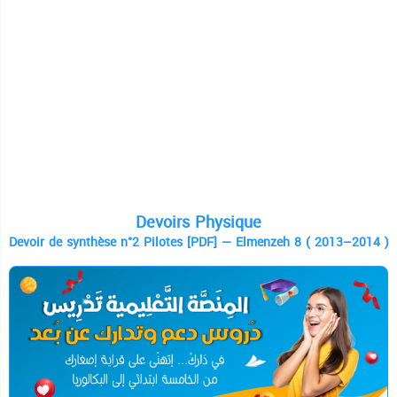
Devoirs Physique
Devoir de synthèse n°2 Pilotes [PDF] — Elmenzeh 8 ( 2013–2014 )