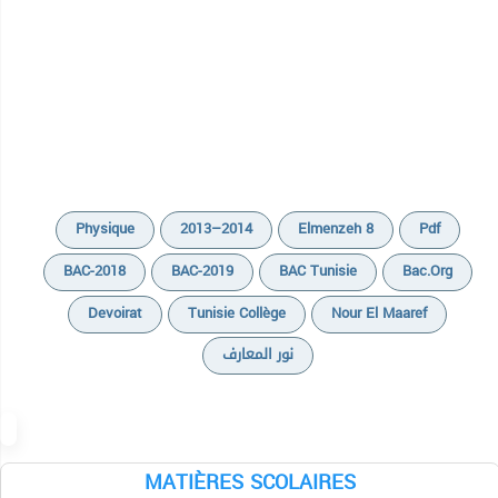
Physique
2013–2014
Elmenzeh 8
Pdf
BAC-2018
BAC-2019
BAC Tunisie
Bac.org
Devoirat
Tunisie Collège
Nour El Maaref
نور المعارف
MATIÈRES SCOLAIRES
Devoirs