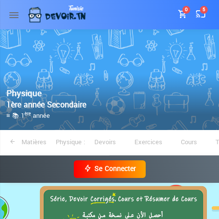
0
5
Physique
1ère année Secondaire
≡ 📚 1
année
ère
Matières
Physique :
Devoirs
Exercices
Cours
Se Connecter