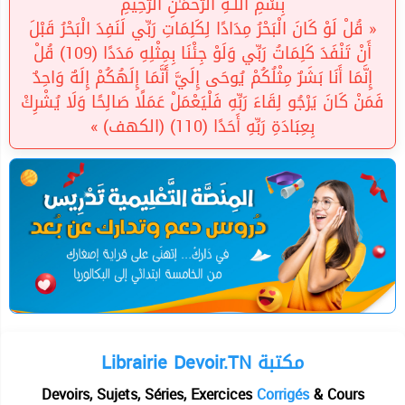
بِسْمِ اللَّـهِ الرَّحْمَـٰنِ الرَّحِيمِ
« قُلْ لَوْ كَانَ الْبَحْرُ مِدَادًا لِكَلِمَاتِ رَبِّي لَنَفِدَ الْبَحْرُ قَبْلَ
أَنْ تَنْفَدَ كَلِمَاتُ رَبِّي وَلَوْ جِئْنَا بِمِثْلِهِ مَدَدًا (109) قُلْ
إِنَّمَا أَنَا بَشَرٌ مِثْلُكُمْ يُوحَى إِلَيَّ أَنَّمَا إِلَهُكُمْ إِلَهٌ وَاحِدٌ
فَمَنْ كَانَ يَرْجُو لِقَاءَ رَبِّهِ فَلْيَعْمَلْ عَمَلًا صَالِحًا وَلَا يُشْرِكْ
بِعِبَادَةِ رَبِّهِ أَحَدًا (110) (الكهف) »
Librairie Devoir.TN مكتبة
Devoirs, Sujets, Séries, Exercices
Corrigés
& Cours