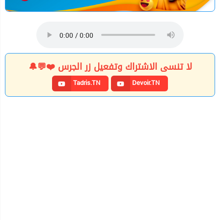
لا تنسى الاشتراك وتفعيل زر الجرس ❤️💬🔔
Tadris.TN
Devoir.TN