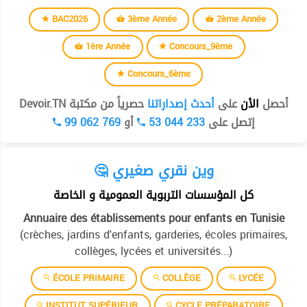
BAC2026
3ème Année
2ème Année
1ère Année
Concours_9ème
Concours_6ème
أحصل
الأن
على
أحدث إصداراتنا
حصرياً من مكتبة Devoir.TN
99 062 769
أو
53 044 233
إتصل على
🤔 وين نقري صغيري
كل المؤسسات التربوية العمومية و الخاصة
Annuaire des établissements pour enfants en Tunisie
(crèches, jardins d'enfants, garderies, écoles primaires,
collèges, lycées et universités...)
ÉCOLE PRIMAIRE
COLLÈGE
LYCÉE
INSTITUT SUPÉRIEUR
CYCLE PRÉPARATOIRE