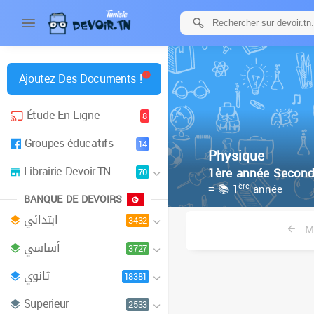
Ajoutez Des Documents !
Étude En Ligne
8
Groupes éducatifs
14
Physique
Librairie Devoir.TN
1ère année Second
70
ère
≡ 📚 1
année
BANQUE DE DEVOIRS
ابتدائي
3432
Ma
أساسي
3727
ثانوي
18381
Superieur
2533