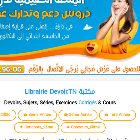
Librairie Devoir.TN مكتبة
Devoirs, Sujets, Séries, Exercices
Corrigés
& Cours
C2026
3ème Année
2ème Année
1ère Année
Concours_9ème
Concours_6ème