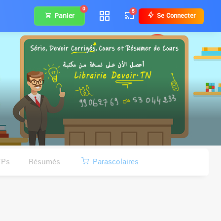
0
5
Panier
Se Connecter
TPs
Résumés
Parascolaires