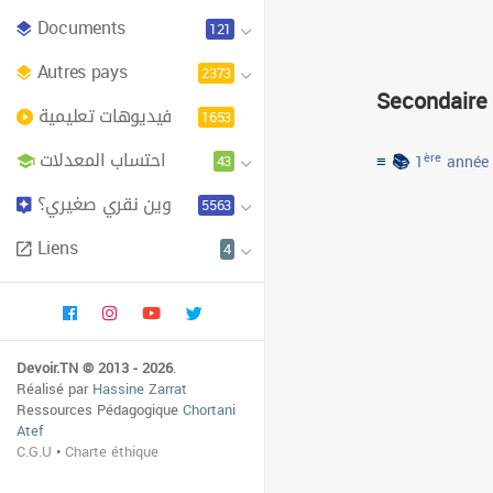
Documents
121
Autres pays
2373
Secondaire
فيديوهات تعليمية
1653
احتساب المعدلات
≡ 📚
43
ère
1
année
وين نقري صغيري؟
5563
Liens
4
Devoir.TN © 2013 - 2026
.
Réalisé par
Hassine Zarrat
Ressources Pédagogique
Chortani
Atef
C.G.U
•
Charte éthique