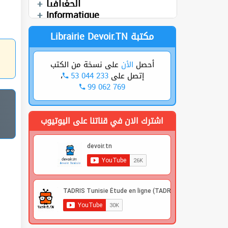
الجغرافيا
Devoirs
العربية
Technologie
Informatique
Librairie Devoir.TN مكتبة
أحصل
الأن
على نسخة من الكتب
،
53 044 233
إتصل على
99 062 769
اشترك الان في قناتنا على اليوتيوب