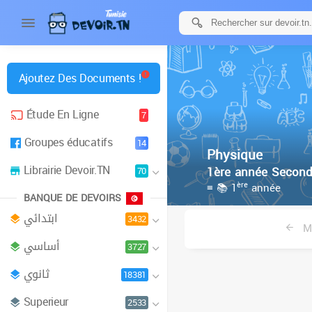
Ajoutez Des Documents !
Étude En Ligne
7
Groupes éducatifs
14
Physique
Librairie Devoir.TN
1ère année Second
70
ère
≡ 📚 1
année
BANQUE DE DEVOIRS
ابتدائي
3432
Ma
أساسي
3727
ثانوي
18381
Superieur
2533