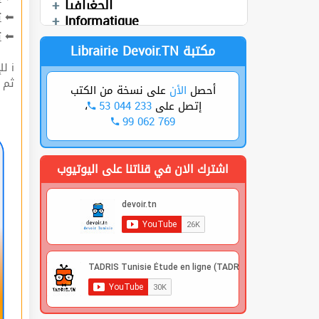
الجغرافيا
Devoirs
ت
⬅
العربية
Technologie
Informatique
ة
⬅
Librairie Devoir.TN مكتبة
ℹ للإشتراك قوم بعملية التسجيل🔐 في الموقع |
 |
على نسخة من الكتب
الأن
أحصل
،
53 044 233
إتصل على
99 062 769
اشترك الان في قناتنا على اليوتيوب