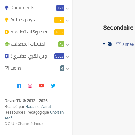
Documents
121
Autres pays
2373
Secondaire
فيديوهات تعليمية
1653
احتساب المعدلات
≡ 📚
43
ère
1
année
وين نقري صغيري؟
5563
Liens
4
Devoir.TN © 2013 - 2026
.
Réalisé par
Hassine Zarrat
Ressources Pédagogique
Chortani
Atef
C.G.U
•
Charte éthique