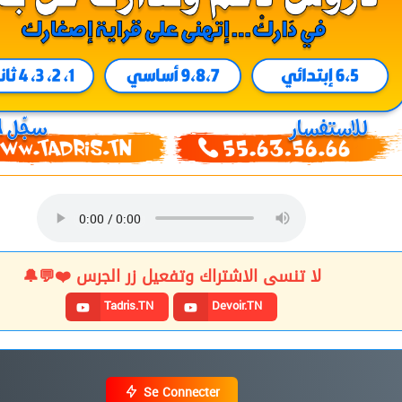
لا تنسى الاشتراك وتفعيل زر الجرس ❤️💬🔔
Tadris.TN
Devoir.TN
Se Connecter