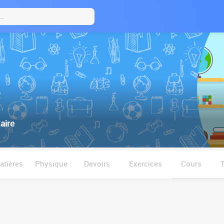
aire
tières
Physique :
Devoirs
Exercices
Cours