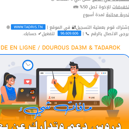
للإخوة تصل 50% 👪
تخفيضا
لمدة أسبوع
تجربة مجاني
WWW.TADRIS.TN
🌐
96.609.606
لتفعيل✔ حسابك.
ثم يرجى الاتصال بالرقم 
DE EN LIGNE / DOUROUS DA3M & TADAROK