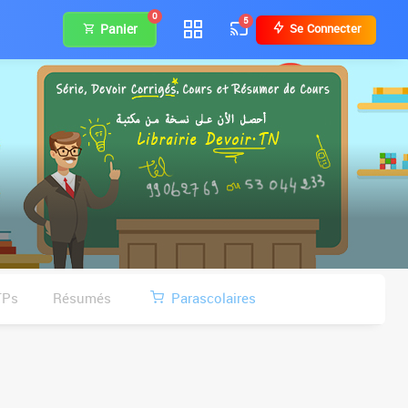
0
5
Panier
Se Connecter
TPs
Résumés
Parascolaires