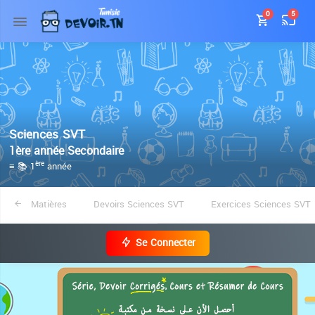
0
5
Sciences SVT
1ère année Secondaire
≡ 📚 1
année
ère
Matières
Devoirs Sciences SVT
Exercices Sciences SVT
Se Connecter