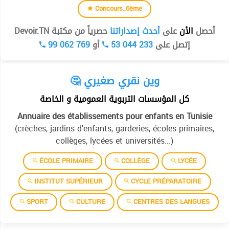
Concours_6ème
أحصل
الأن
على
أحدث إصداراتنا
حصرياً من مكتبة Devoir.TN
99 062 769
أو
53 044 233
إتصل على
🤔 وين نقري صغيري
كل المؤسسات التربوية العمومية و الخاصة
Annuaire des établissements pour enfants en Tunisie
(crèches, jardins d'enfants, garderies, écoles primaires,
collèges, lycées et universités...)
ÉCOLE PRIMAIRE
COLLÈGE
LYCÉE
INSTITUT SUPÉRIEUR
CYCLE PRÉPARATOIRE
SPORT
CULTURE
CENTRES DES LANGUES