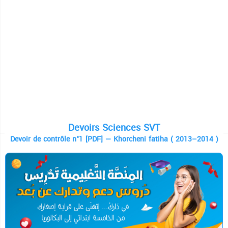
Devoirs Sciences SVT
Devoir de contrôle n°1 [PDF] — Khorcheni fatiha ( 2013–2014 )