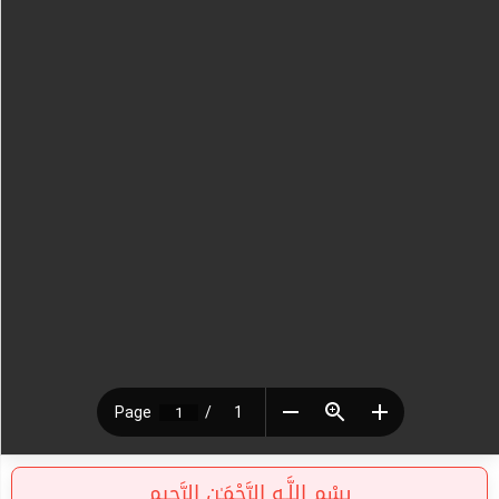
بِسْمِ اللَّـهِ الرَّحْمَـٰنِ الرَّحِيمِ