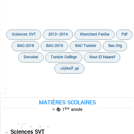
Sciences SVT
2013–2014
Khorcheni Fatiha
Pdf
BAC-2018
BAC-2019
BAC Tunisie
Bac.org
Devoirat
Tunisie Collège
Nour El Maaref
نور المعارف
Cours
Devoirs
Exercices
Résumés
MATIÈRES SCOLAIRES
Devoirs
Devoirs
ère
≡ 📚 1
année
Cours
TPs
Séries
Résumés
Devoirs
Français
التاريخ
التفكير الإسلامي
Physique
Sciences SVT