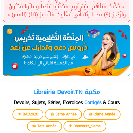
« كَذَّبَتْ قَبْلَهُمْ قَوْمُ نُوحٍ فَكَذَّبُوا عَبْدَنَا وَقَالُوا مَجْنُونٌ
وَازْدُجِرَ (9) فَدَعَا رَبَّهُ أَنِّي مَغْلُوبٌ فَانْتَصِرْ (10) (القمر) »
Librairie Devoir.TN مكتبة
Devoirs, Sujets, Séries, Exercices
Corrigés
& Cours
BAC2026
3ème Année
2ème Année
1ère Année
Concours_9ème