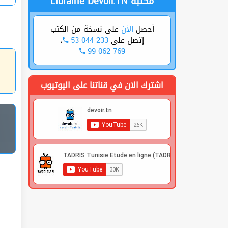
Librairie Devoir.TN مكتبة
أحصل
الأن
على نسخة من الكتب
،
53 044 233
إتصل على
99 062 769
اشترك الان في قناتنا على اليوتيوب