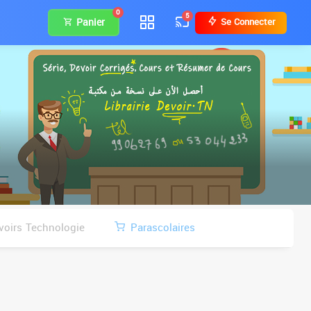
0
5
Panier
Se Connecter
voirs Technologie
Parascolaires