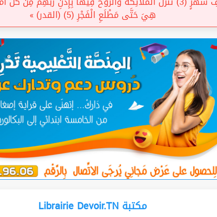
هِيَ حَتَّى مَطْلَعِ الْفَجْرِ (5) (القدر) »
Librairie Devoir.TN مكتبة