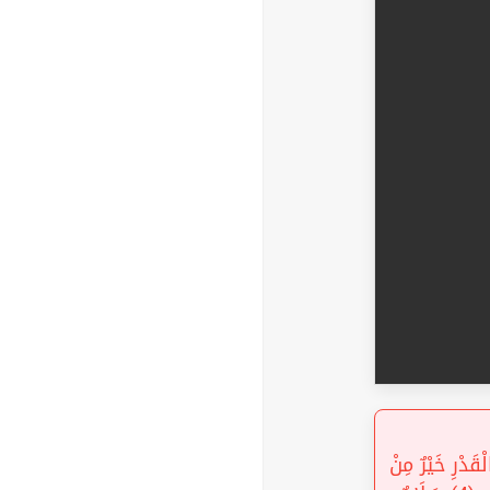
« (1) وَمَا أَدْرَاكَ مَا لَيْلَةُ الْقَدْرِ (2) لَيْلَةُ الْقَدْرِ خَيْرٌ مِنْ