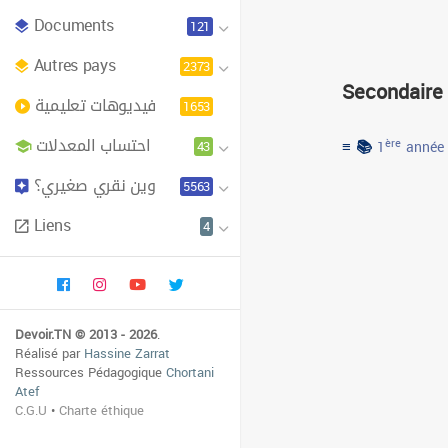
Documents
121
Autres pays
2373
Secondaire
فيديوهات تعليمية
1653
احتساب المعدلات
≡ 📚
43
ère
1
année
وين نقري صغيري؟
5563
Liens
4
Devoir.TN © 2013 - 2026
.
Réalisé par
Hassine Zarrat
Ressources Pédagogique
Chortani
Atef
C.G.U
•
Charte éthique