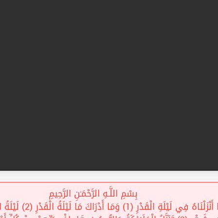
بِسْمِ اللَّـهِ الرَّحْمَـٰنِ الرَّحِيمِ
إِنَّا أَنْزَلْنَاهُ فِي لَيْلَةِ الْقَدْرِ 