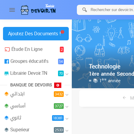
Ajoutez Des Documents !
Étude En Ligne
2
Groupes éducatifs
14
Technologie
Librairie Devoir.TN
1ère année Second
70
ère
≡ 📚 1
année
BANQUE DE DEVOIRS
ابتدائي
3432
Ma
أساسي
3727
ثانوي
18381
Superieur
2533