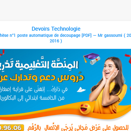
Devoirs Technologie
thèse n°1 poste automatique de decoupage [PDF] — Mr gassoumi ( 2
2016 )