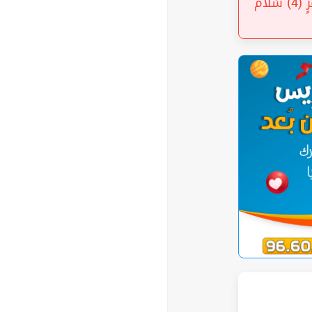
أَلْفِ شَهْرٍ (3) تَنَزَّلُ الْمَلَائِكَةُ وَالرُّوحُ فِيهَا بِإِذْنِ رَبِّهِمْ مِنْ كُلِّ أَمْرٍ (4) سَلَامٌ