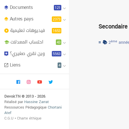
Documents
121
Autres pays
2373
Secondaire
فيديوهات تعليمية
1653
احتساب المعدلات
≡ 📚
43
ème
2
année
وين نقري صغيري؟
5563
Liens
4
Devoir.TN © 2013 - 2026
.
Réalisé par
Hassine Zarrat
Ressources Pédagogique
Chortani
Atef
C.G.U
•
Charte éthique