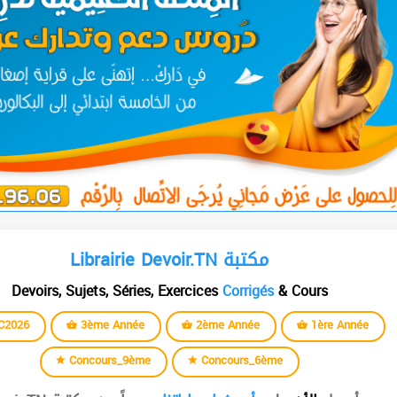
Librairie Devoir.TN مكتبة
Devoirs, Sujets, Séries, Exercices
Corrigés
& Cours
C2026
3ème Année
2ème Année
1ère Année
Concours_9ème
Concours_6ème