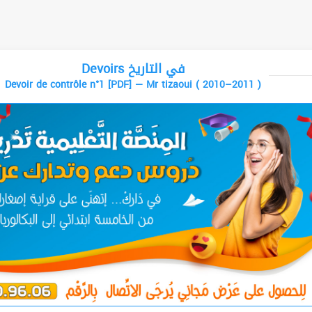
Devoirs في التاريخ
Devoir de contrôle n°1 [PDF] — Mr tizaoui ( 2010–2011 )