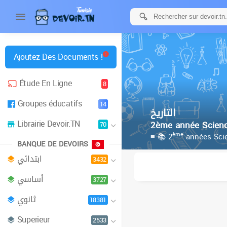
Ajoutez Des Documents !
Étude En Ligne
8
Groupes éducatifs
14
التاريخ
Librairie Devoir.TN
2ème année Scien
70
ème
≡ 📚 2
années Sci
BANQUE DE DEVOIRS
ابتدائي
3432
أساسي
3727
ثانوي
18381
Superieur
2533