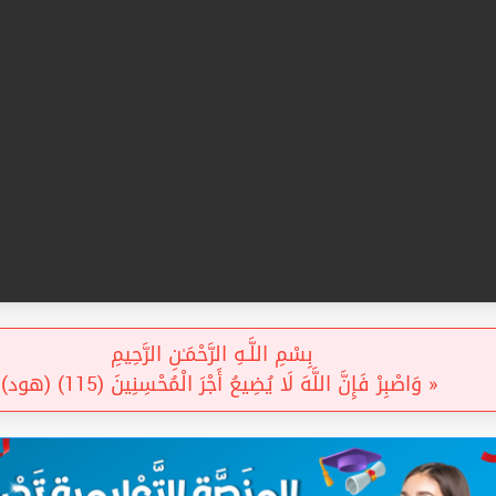
بِسْمِ اللَّـهِ الرَّحْمَـٰنِ الرَّحِيمِ
« وَاصْبِرْ فَإِنَّ اللَّهَ لَا يُضِيعُ أَجْرَ الْمُحْسِنِينَ (115) (هود) »