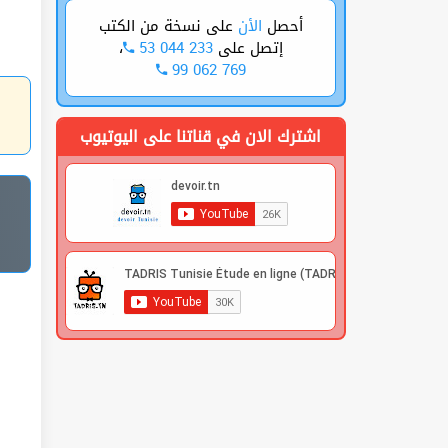
أحصل
الأن
على نسخة من الكتب
،
53 044 233
إتصل على
99 062 769
اشترك الان في قناتنا على اليوتيوب