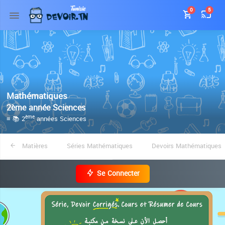
0
5
Mathématiques
2ème année Sciences
≡ 📚 2
années Sciences
ème
Matières
Séries Mathématiques
Devoirs Mathématiques
Se Connecter