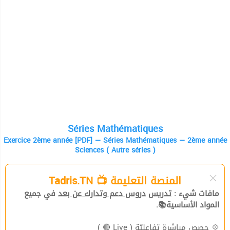
Séries Mathématiques
Exercice 2ème année [PDF] — Séries Mathématiques — 2ème année
Sciences ( Autre séries )
المنصة التعليمة 📺 Tadris.TN
في جميع
دروس دعم وتدارك عن بعد
تدريس
مافات شيء :
المواد الأساسية📚.
( Live 🔴 )
حصص مباشرة تفاعليّة
💠