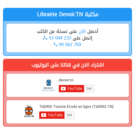
Librairie Devoir.TN مكتبة
على نسخة من الكتب
الأن
أحصل
،
53 044 233
إتصل على
99 062 769
اشترك الان في قناتنا على اليوتيوب