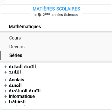
Devoirs
MATIÈRES SCOLAIRES
ème
≡ 📚 2
années Sciences
Séries
Physique
Mathématiques
Cours
Cours
Devoirs
Devoirs
Séries
Series
Cours
Devoirs
التربية المدنية
Devoirs
Devoirs
Sciences SVT
التاريخ
Devoirs
Français
Anglais
Devoirs
العربية
Devoirs
التربية الإسلامية
Cours
Cours
Informatique
Devoirs
Devoirs
الجغرافيا
Technologie