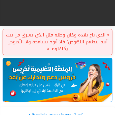
« الذي باع بلاده وخان وطنه مثل الذي يسرق من بيت
أبيه ليطعم اللصّوص؛ فلا أبوه يسامحه ولا اللّصوص
يكافئوه. »