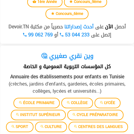
1ère Année
Concours_9ème
Concours_6ème
أحصل
الأن
على
أحدث إصداراتنا
حصرياً من مكتبة Devoir.TN
99 062 769
أو
53 044 233
إتصل على
🤔 وين نقري صغيري
كل المؤسسات التربوية العمومية و الخاصة
Annuaire des établissements pour enfants en Tunisie
(crèches, jardins d'enfants, garderies, écoles primaires,
collèges, lycées et universités...)
ÉCOLE PRIMAIRE
COLLÈGE
LYCÉE
INSTITUT SUPÉRIEUR
CYCLE PRÉPARATOIRE
SPORT
CULTURE
CENTRES DES LANGUES