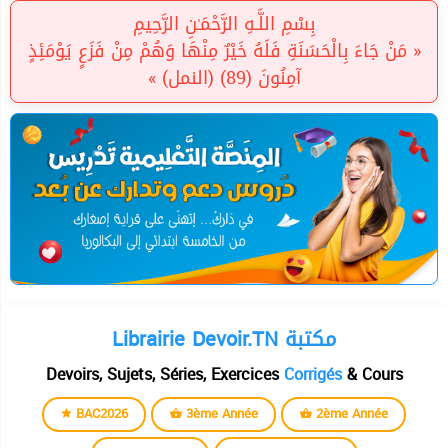
بِسْمِ اللَّـهِ الرَّحْمَـٰنِ الرَّحِيمِ
« مَنْ جَاءَ بِالْحَسَنَةِ فَلَهُ خَيْرٌ مِنْهَا وَهُمْ مِنْ فَزَعٍ يَوْمَئِذٍ
آمِنُونَ (89) (النمل) »
Librairie Devoir.TN مكتبة
Devoirs, Sujets, Séries, Exercices
Corrigés
& Cours
BAC2026
3ème Année
2ème Année