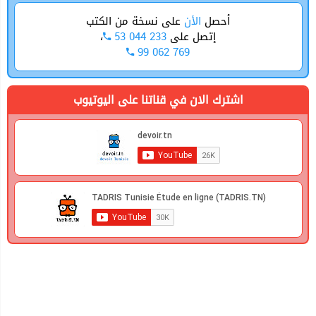
أحصل
الأن
على نسخة من الكتب
،
53 044 233
إتصل على
99 062 769
اشترك الان في قناتنا على اليوتيوب