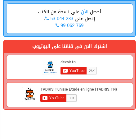
أحصل
الأن
على نسخة من الكتب
،
53 044 233
إتصل على
99 062 769
اشترك الان في قناتنا على اليوتيوب