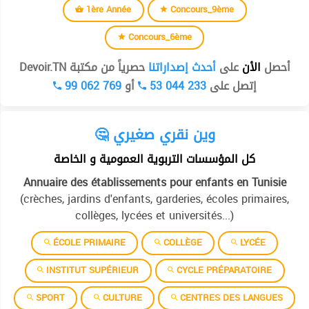
1ère Année
Concours_9ème
Concours_6ème
أحصل
الأن
على
أحدث إصداراتنا
حصرياً من مكتبة Devoir.TN
99 062 769
أو
53 044 233
إتصل على
🤔 وين نقري صغيري
كل المؤسسات التربوية العمومية و الخاصة
Annuaire des établissements pour enfants en Tunisie
(crèches, jardins d'enfants, garderies, écoles primaires,
collèges, lycées et universités...)
ÉCOLE PRIMAIRE
COLLÈGE
LYCÉE
INSTITUT SUPÉRIEUR
CYCLE PRÉPARATOIRE
SPORT
CULTURE
CENTRES DES LANGUES