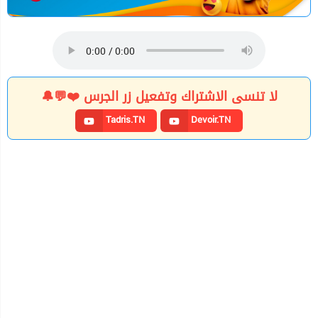
لا تنسى الاشتراك وتفعيل زر الجرس ❤️💬🔔
Tadris.TN
Devoir.TN