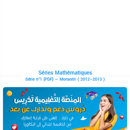
Séries Mathématiques
Série n°1 [PDF] — Monastir ( 2012–2013 )