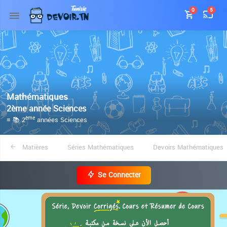
0
5
Mathématiques
2ème année Sciences
≡ 📚 2
années Sciences
ème
Matières
Séries Mathématiques
Devoirs Mathématiques
Se Connecter