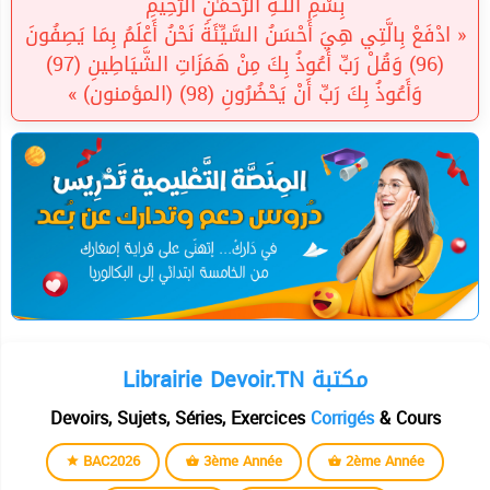
بِسْمِ اللَّـهِ الرَّحْمَـٰنِ الرَّحِيمِ
« ادْفَعْ بِالَّتِي هِيَ أَحْسَنُ السَّيِّئَةَ نَحْنُ أَعْلَمُ بِمَا يَصِفُونَ
(96) وَقُلْ رَبِّ أَعُوذُ بِكَ مِنْ هَمَزَاتِ الشَّيَاطِينِ (97)
وَأَعُوذُ بِكَ رَبِّ أَنْ يَحْضُرُونِ (98) (المؤمنون) »
Librairie Devoir.TN مكتبة
Devoirs, Sujets, Séries, Exercices
Corrigés
& Cours
BAC2026
3ème Année
2ème Année