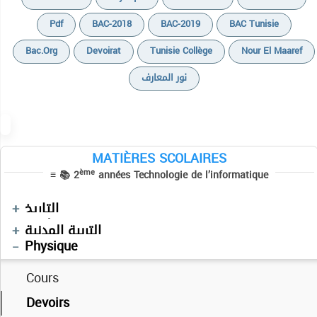
Pdf
BAC-2018
BAC-2019
BAC Tunisie
Bac.org
Devoirat
Tunisie Collège
Nour El Maaref
نور المعارف
MATIÈRES SCOLAIRES
ème
≡ 📚 2
années Technologie de l’informatique
Devoirs
Devoirs
Séries
التاريخ
Devoirs
Mathématiques
التربية المدنية
Physique
Cours
Devoirs