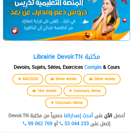
Librairie Devoir.TN مكتبة
Devoirs, Sujets, Séries, Exercices
Corrigés
& Cours
BAC2026
3ème Année
2ème Année
1ère Année
Concours_9ème
Concours_6ème
حصرياً من مكتبة Devoir.TN
أحدث إصداراتنا
على
الأن
أحصل
99 062 769
أو
53 044 233
إتصل على